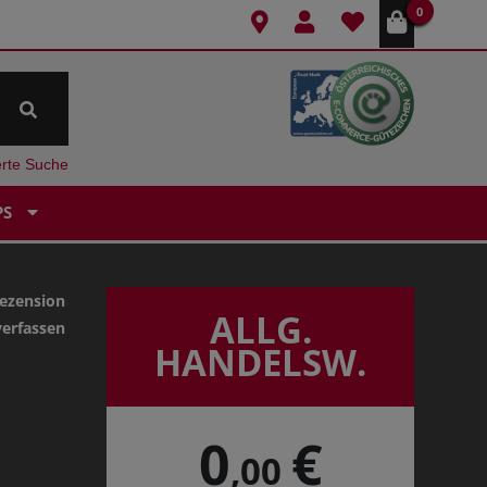
0
erte Suche
PS
ezension
ALLG.
verfassen
HANDELSW.
0
€
,00