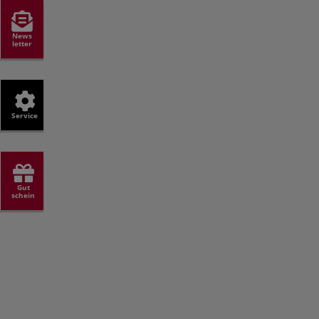
News
letter
Service
Gut
schein