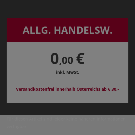
ALLG. HANDELSW.
0
€
,00
inkl. MwSt.
Versandkostenfrei innerhalb Österreichs ab € 30,-
Für diesen Artikel sind leider keine näheren Informationen
verfügbar.