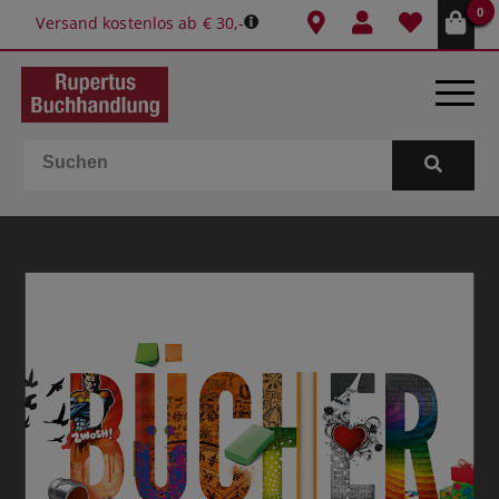
0
Versand kostenlos ab € 30,-
BÜCHER
E-BOOKS
SPIELE
GESCHENKIDEEN & MEHR
SCHULE & BÜRO
BUCHTIPPS