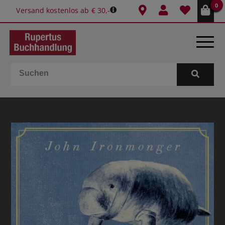
0
Versand kostenlos ab € 30,-
BÜCHER
E-BOOKS
SPIELE
GESCHENKIDEEN & MEHR
SCHULE & BÜRO
BUCHTIPPS