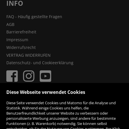
INFO
FAQ - Häufig gestellte Fragen
AGB
Barrierefreiheit
Impressum
Widerrufsrecht
VERTRAG WIDERRUFEN
Datenschutz- und Cookieerklärung
Diese Webseite verwendet Cookies
ZAHLUNGSMÖGLICHKEITEN
Diese Seite verwendet Cookies und Matomo für die Analyse und
Statistik. Während einige Cookies uns helfen, die
Benutzerfreundlichkeit unserer Website zu verbessern oder
Rechnung
personalisierte Werbung anzuzeigen, sind andere für bestimmte
Funktionen (z. B. Warenkorb) notwendig. Sie können selbst
Vorauskasse
entscheiden, ob Sie der Nutzung von Cookies zustimmen. Per Klick