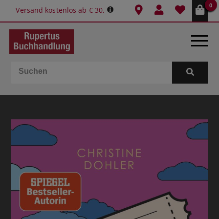
0
Versand kostenlos ab € 30,-
BÜCHER
E-BOOKS
SPIELE
GESCHENKIDEEN & MEHR
SCHULE & BÜRO
BUCHTIPPS