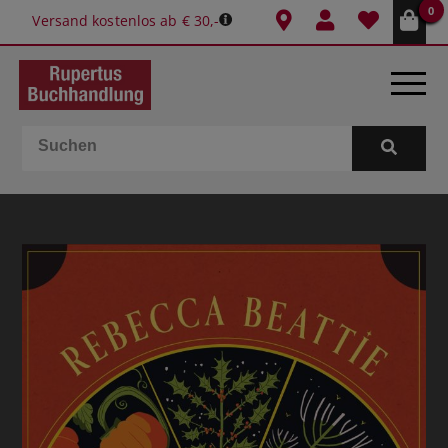
0
Versand kostenlos ab € 30,-
BÜCHER
E-BOOKS
SPIELE
GESCHENKIDEEN & MEHR
SCHULE & BÜRO
BUCHTIPPS