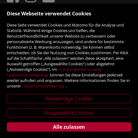
Diese Webseite verwendet Cookies
ZAHLUNGSMÖGLICHKEITEN
Diese Seite verwendet Cookies und Matomo für die Analyse und
Statistik. Während einige Cookies uns helfen, die
Benutzerfreundlichkeit unserer Website zu verbessern oder
Rechnung
personalisierte Werbung anzuzeigen, sind andere für bestimmte
Funktionen (z. B. Warenkorb) notwendig. Sie können selbst
Vorauskasse
entscheiden, ob Sie der Nutzung von Cookies zustimmen. Per Klick
auf die Schaltfläche „Alle zulassen“ werden diese akzeptiert, eine
Auswahl getroffen („Ausgewählte Cookies“) oder abgelehnt
SICHER ONLINE SHOPPEN!
(„Notwendige Cookies“). Im
Cookie-Bereich unserer
Datenschutzerklärung
können Sie diese Einstellungen jederzeit
wieder aufrufen und anpassen. Weitere Informationen finden Sie in
unserer
Datenschutzerklärung
.
Notwendige Cookies
News
letter
Ausgewählte Cookies
Alle zulassen
Service
Verlagsanstalt Tyrolia Gesellschaft m. b. H | Exlgasse 20,