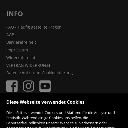
INFO
FAQ - Häufig gestellte Fragen
AGB
Barrierefreiheit
Impressum
Widerrufsrecht
VERTRAG WIDERRUFEN
Datenschutz- und Cookieerklärung
Diese Webseite verwendet Cookies
ZAHLUNGSMÖGLICHKEITEN
Diese Seite verwendet Cookies und Matomo für die Analyse und
Statistik. Während einige Cookies uns helfen, die
Benutzerfreundlichkeit unserer Website zu verbessern oder
Rechnung
personalisierte Werbung anzuzeigen, sind andere für bestimmte