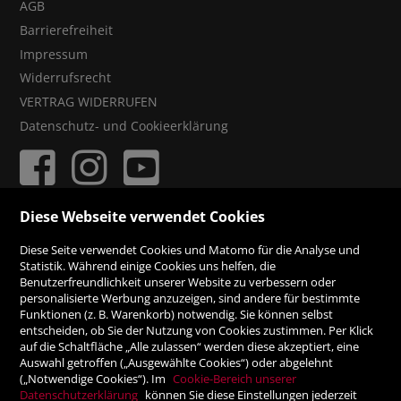
AGB
Barrierefreiheit
Impressum
Widerrufsrecht
VERTRAG WIDERRUFEN
Datenschutz- und Cookieerklärung
Diese Webseite verwendet Cookies
ZAHLUNGSMÖGLICHKEITEN
Diese Seite verwendet Cookies und Matomo für die Analyse und
Statistik. Während einige Cookies uns helfen, die
Benutzerfreundlichkeit unserer Website zu verbessern oder
Rechnung
personalisierte Werbung anzuzeigen, sind andere für bestimmte
Funktionen (z. B. Warenkorb) notwendig. Sie können selbst
Vorauskasse
entscheiden, ob Sie der Nutzung von Cookies zustimmen. Per Klick
auf die Schaltfläche „Alle zulassen“ werden diese akzeptiert, eine
Auswahl getroffen („Ausgewählte Cookies“) oder abgelehnt
SICHER ONLINE SHOPPEN!
(„Notwendige Cookies“). Im
Cookie-Bereich unserer
Datenschutzerklärung
können Sie diese Einstellungen jederzeit