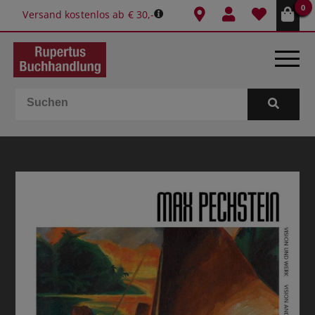
0
Versand kostenlos ab € 30,-
BÜCHER
E-BOOKS
SPIELE
GESCHENKIDEEN & MEHR
SCHULE & BÜRO
BUCHTIPPS