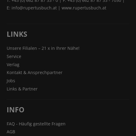
T:
+43 (0) 662 87 87 33 - 0
| F: +43 (0) 662 87 87 33 - 7050 |
E:
info@rupertusbuch.at
|
www.rupertusbuch.at
LINKS
Unsere Filialen – 21 x in Ihrer Nähe!
Service
Verlag
Kontakt & Ansprechpartner
Jobs
Links & Partner
INFO
FAQ - Häufig gestellte Fragen
AGB