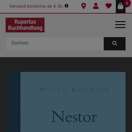
0
Versand kostenlos ab € 30,-
BÜCHER
E-BOOKS
SPIELE
GESCHENKIDEEN & MEHR
SCHULE & BÜRO
BUCHTIPPS