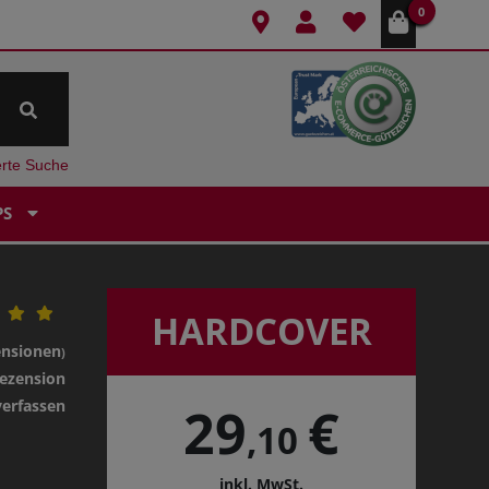
0
erte Suche
PS
HARDCOVER
ensionen
)
ezension
verfassen
29
€
,10
inkl. MwSt.