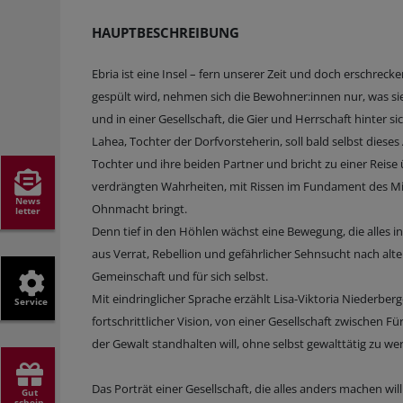
HAUPTBESCHREIBUNG
Ebria ist eine Insel – fern unserer Zeit und doch erschreck
gespült wird, nehmen sich die Bewohner:innen nur, was sie
und in einer Gesellschaft, die Gier und Herrschaft hinter si
Lahea, Tochter der Dorfvorsteherin, soll bald selbst dies
Tochter und ihre beiden Partner und bricht zu einer Reise 
verdrängten Wahrheiten, mit Rissen im Fundament des Mit
News
Ohnmacht bringt.
letter
Denn tief in den Höhlen wächst eine Bewegung, die alles infr
aus Verrat, Rebellion und gefährlicher Sehnsucht nach alter M
Gemeinschaft und für sich selbst.
Mit eindringlicher Sprache erzählt Lisa-Viktoria Niederb
Service
fortschrittlicher Vision, von einer Gesellschaft zwischen 
der Gewalt standhalten will, ohne selbst gewalttätig zu we
Das Porträt einer Gesellschaft, die alles anders machen wi
Gut
schein