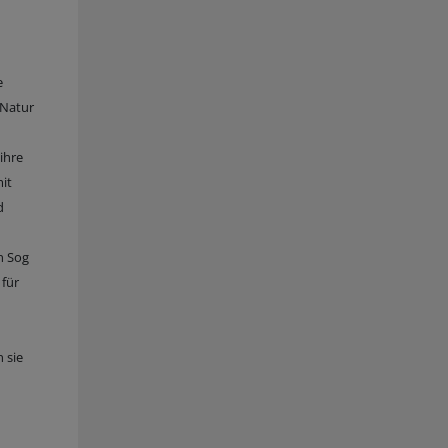
e
 Natur
ihre
mit
d
en Sog
 für
 sie