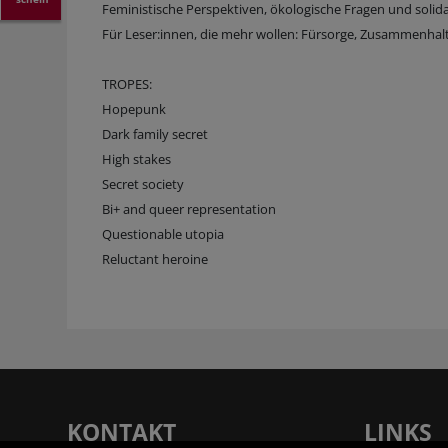
Feministische Perspektiven, ökologische Fragen und solida
Für Leser:innen, die mehr wollen: Fürsorge, Zusammenhalt 
TROPES:
Hopepunk
Dark family secret
High stakes
Secret society
Bi+ and queer representation
Questionable utopia
Reluctant heroine
KONTAKT
LINKS