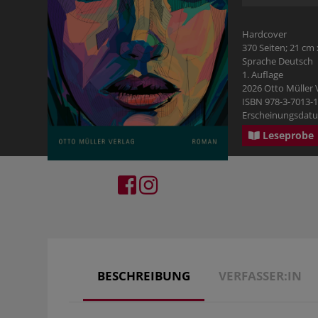
RATGEBER
PHILOSOPHIE & RELIGION
KOSMOS GECKO RUN
Hardcover
BILDBÄNDE
370 Seiten; 21 cm 
Sprache Deutsch
1. Auflage
GESCHICHTE
2026 Otto Müller
ISBN 978-3-7013-
Erscheinungsdatu
PHILOSOPHIE & RELIGION
Leseprobe
TYROLBUCH
BESCHREIBUNG
VERFASSER:IN