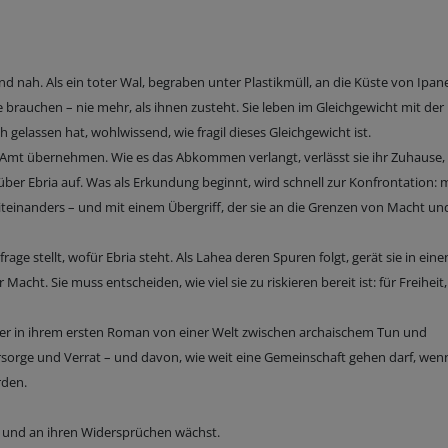
end nah. Als ein toter Wal, begraben unter Plastikmüll, an die Küste von Ipan
 brauchen – nie mehr, als ihnen zusteht. Sie leben im Gleichgewicht mit der
ch gelassen hat, wohlwissend, wie fragil dieses Gleichgewicht ist.
es Amt übernehmen. Wie es das Abkommen verlangt, verlässt sie ihr Zuhause, 
über Ebria auf. Was als Erkundung beginnt, wird schnell zur Konfrontation: 
einanders – und mit einem Übergriff, der sie an die Grenzen von Macht un
age stellt, wofür Ebria steht. Als Lahea deren Spuren folgt, gerät sie in ein
acht. Sie muss entscheiden, wie viel sie zu riskieren bereit ist: für Freiheit,
erger in ihrem ersten Roman von einer Welt zwischen archaischem Tun und
Fürsorge und Verrat – und davon, wie weit eine Gemeinschaft gehen darf, wenn
rden.
ll und an ihren Widersprüchen wächst.