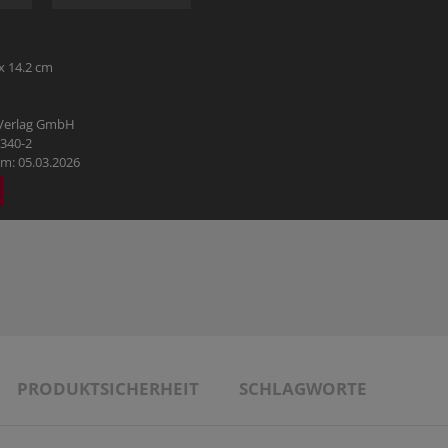
HOBBY
REISE & URLAUB
x 14.2 cm
POLITIK & WIRTSCHAFT & GESELLSCHAFT
 Verlag GmbH
1340-2
m: 05.03.2026
BÜCHER AUS DEM TYROLIA-VERLAG
PRODUKTSICHERHEIT
SCHLAGWORTE