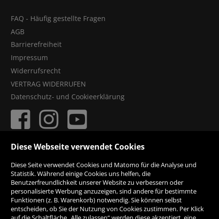
FAQ - Häufig gestellte Fragen
AGB
Barrierefreiheit
Impressum
Widerrufsrecht
VERTRAG WIDERRUFEN
Datenschutz- und Cookieerklärung
Diese Webseite verwendet Cookies
ZAHLUNGSMÖGLICHKEITEN
Diese Seite verwendet Cookies und Matomo für die Analyse und
Statistik. Während einige Cookies uns helfen, die
Benutzerfreundlichkeit unserer Website zu verbessern oder
Rechnung
personalisierte Werbung anzuzeigen, sind andere für bestimmte
Funktionen (z. B. Warenkorb) notwendig. Sie können selbst
Vorauskasse
entscheiden, ob Sie der Nutzung von Cookies zustimmen. Per Klick
auf die Schaltfläche „Alle zulassen“ werden diese akzeptiert, eine