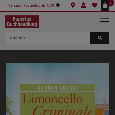
0
Versand kostenlos ab € 30,-
BÜCHER
E-BOOKS
SPIELE
GESCHENKIDEEN & MEHR
SCHULE & BÜRO
BUCHTIPPS