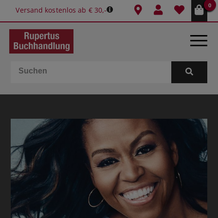
0
Versand kostenlos ab € 30,-
BÜCHER
E-BOOKS
SPIELE
GESCHENKIDEEN & MEHR
SCHULE & BÜRO
BUCHTIPPS