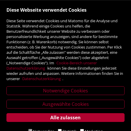
Diese Webseite verwendet Cookies
ZAHLUNGSMÖGLICHKEITEN
Diese Seite verwendet Cookies und Matomo für die Analyse und
Statistik. Während einige Cookies uns helfen, die
Benutzerfreundlichkeit unserer Website zu verbessern oder
Rechnung
personalisierte Werbung anzuzeigen, sind andere für bestimmte
Funktionen (z. B. Warenkorb) notwendig. Sie können selbst
Vorauskasse
entscheiden, ob Sie der Nutzung von Cookies zustimmen. Per Klick
auf die Schaltfläche „Alle zulassen“ werden diese akzeptiert, eine
Auswahl getroffen („Ausgewählte Cookies“) oder abgelehnt
SICHER ONLINE SHOPPEN!
(„Notwendige Cookies“). Im
Cookie-Bereich unserer
Datenschutzerklärung
können Sie diese Einstellungen jederzeit
wieder aufrufen und anpassen. Weitere Informationen finden Sie in
unserer
Datenschutzerklärung
.
Notwendige Cookies
News
letter
Ausgewählte Cookies
Alle zulassen
Service
Verlagsanstalt Tyrolia Gesellschaft m. b. H | Exlgasse 20,