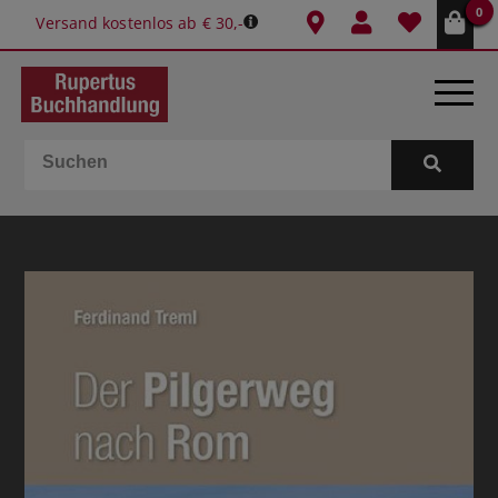
0
Versand kostenlos ab € 30,-
BÜCHER
E-BOOKS
SPIELE
GESCHENKIDEEN & MEHR
SCHULE & BÜRO
BUCHTIPPS