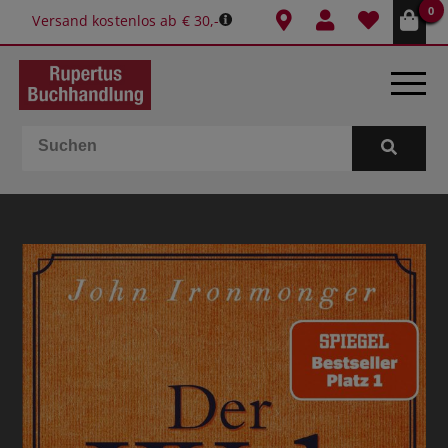
0
Versand kostenlos ab € 30,-
BÜCHER
E-BOOKS
SPIELE
GESCHENKIDEEN & MEHR
SCHULE & BÜRO
BUCHTIPPS