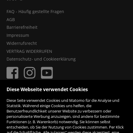
FAQ - Häufig gestellte Fragen
AGB
Barrierefreiheit
Impressum
Widerrufsrecht
VERTRAG WIDERRUFEN
Datenschutz- und Cookieerklärung
Diese Webseite verwendet Cookies
ZAHLUNGSMÖGLICHKEITEN
Diese Seite verwendet Cookies und Matomo für die Analyse und
Statistik. Während einige Cookies uns helfen, die
Benutzerfreundlichkeit unserer Website zu verbessern oder
Rechnung
personalisierte Werbung anzuzeigen, sind andere für bestimmte
Funktionen (z. B. Warenkorb) notwendig. Sie können selbst
Vorauskasse
entscheiden, ob Sie der Nutzung von Cookies zustimmen. Per Klick
auf die Schaltfläche „Alle zulassen“ werden diese akzeptiert, eine