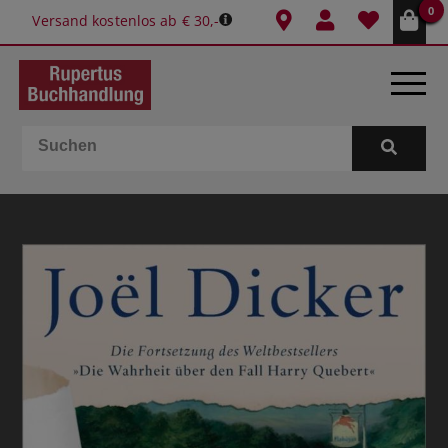
0
Versand kostenlos ab € 30,-
BÜCHER
E-BOOKS
SPIELE
GESCHENKIDEEN & MEHR
SCHULE & BÜRO
BUCHTIPPS