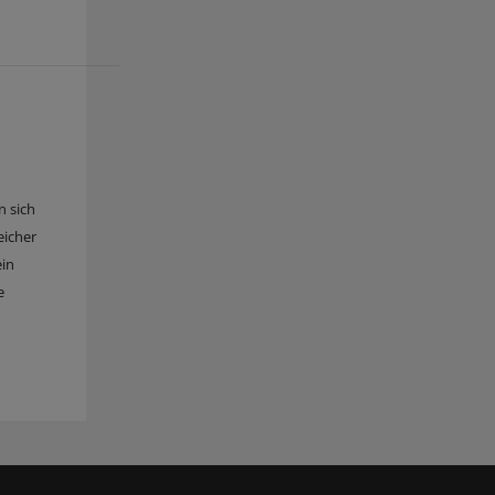
n sich
eicher
ein
e