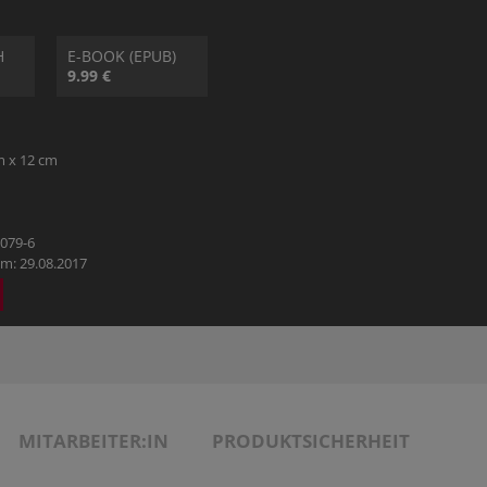
HOBBY
H
E-BOOK (EPUB)
REISE & URLAUB
9.99 €
POLITIK & WIRTSCHAFT & GESELLSCHAFT
m x 12 cm
BÜCHER AUS DEM TYROLIA-VERLAG
1079-6
m: 29.08.2017
MITARBEITER:IN
PRODUKTSICHERHEIT