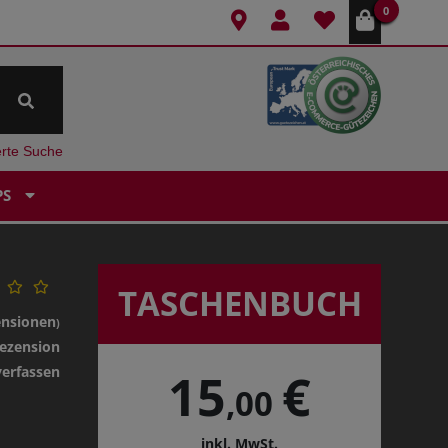
0
erte Suche
PS
TASCHENBUCH
ensionen
)
ezension
verfassen
15
€
,00
inkl. MwSt.