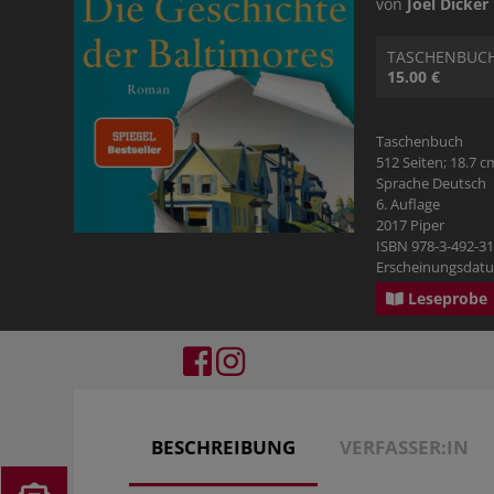
von
Joël Dicker
RATGEBER
PHILOSOPHIE & RELIGION
KOSMOS GECKO RUN
TASCHENBUC
BILDBÄNDE
15.00 €
GESCHICHTE
Taschenbuch
512 Seiten; 18.7 c
Sprache Deutsch
PHILOSOPHIE & RELIGION
6. Auflage
2017 Piper
ISBN 978-3-492-3
TYROLBUCH
Erscheinungsdatu
Leseprobe
BESCHREIBUNG
VERFASSER:IN