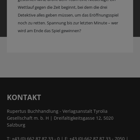
Wettlauf gegen die Zeit beginnt, bei dem die drei
Detektive alles geben müssen, um das Eröffnungsspiel
noch zu retten. Spannung bis zur letzten Minute – wer
wird am Ende das Spiel gewinnen?
KONTAKT
Rupertus Buchhandlung - Verlagsanstalt Tyrolia
Gesellschaft m. b. H | Dreifaltigkeitsgasse 12, 5020
Salzburg
T:
+43 (0) 662 87 87 33 - 0
| F: +43 (0) 662 87 87 33 - 7050 |