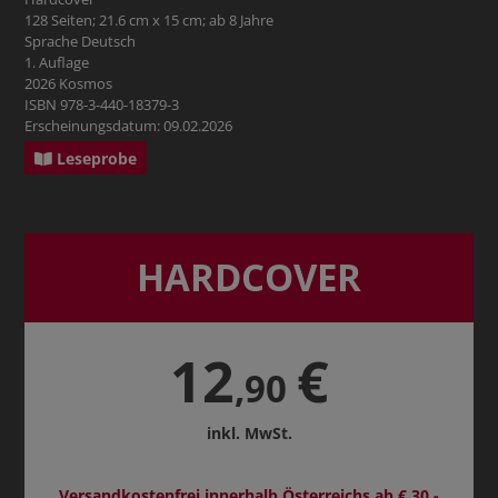
128 Seiten; 21.6 cm x 15 cm; ab 8 Jahre
Sprache Deutsch
1. Auflage
2026 Kosmos
ISBN 978-3-440-18379-3
Erscheinungsdatum: 09.02.2026
Leseprobe
HARDCOVER
12
€
,90
inkl. MwSt.
Versandkostenfrei innerhalb Österreichs ab € 30,-