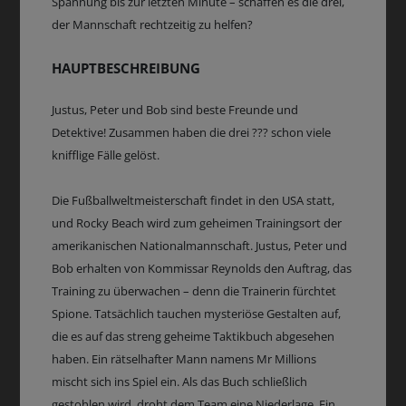
Spannung bis zur letzten Minute – schaffen es die drei,
der Mannschaft rechtzeitig zu helfen?
HAUPTBESCHREIBUNG
Justus, Peter und Bob sind beste Freunde und
Detektive! Zusammen haben die drei ??? schon viele
knifflige Fälle gelöst.
Die Fußballweltmeisterschaft findet in den USA statt,
und Rocky Beach wird zum geheimen Trainingsort der
amerikanischen Nationalmannschaft. Justus, Peter und
Bob erhalten von Kommissar Reynolds den Auftrag, das
Training zu überwachen – denn die Trainerin fürchtet
Spione. Tatsächlich tauchen mysteriöse Gestalten auf,
die es auf das streng geheime Taktikbuch abgesehen
haben. Ein rätselhafter Mann namens Mr Millions
mischt sich ins Spiel ein. Als das Buch schließlich
gestohlen wird, droht dem Team eine Niederlage. Ein