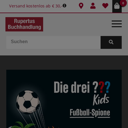
0
Versand kostenlos ab € 30,-
BÜCHER
E-BOOKS
SPIELE
GESCHENKIDEEN & MEHR
SCHULE & BÜRO
BUCHTIPPS