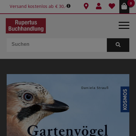
0
Versand kostenlos ab € 30,-
BÜCHER
E-BOOKS
SPIELE
GESCHENKIDEEN & MEHR
SCHULE & BÜRO
BUCHTIPPS