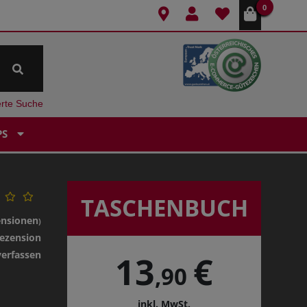
0
erte Suche
PS
TASCHENBUCH
ensionen
)
ezension
verfassen
13
€
,90
inkl. MwSt.