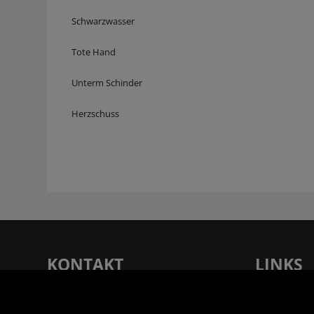
Schwarzwasser
Tote Hand
Unterm Schinder
Herzschuss
KONTAKT
LINKS
Rupertus Buchhandlung - Verlagsanstalt
Unsere Filia
Tyrolia Gesellschaft m. b. H |