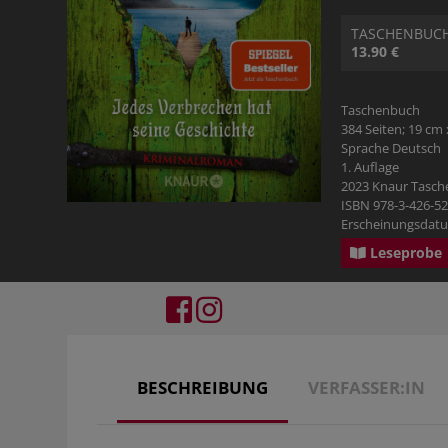
RATGEBER
PHILOSOPHIE & RELIGION
KOSMOS GECKO RUN
TASCHENBUC
13.90 €
BILDBÄNDE
Taschenbuch
GESCHICHTE
384 Seiten; 19 cm 
Sprache Deutsch
1. Auflage
PHILOSOPHIE & RELIGION
2023 Knaur Tasc
ISBN 978-3-426-5
Erscheinungsdatu
TYROLBUCH
Leseprobe
BESCHREIBUNG
VERFASSER:IN