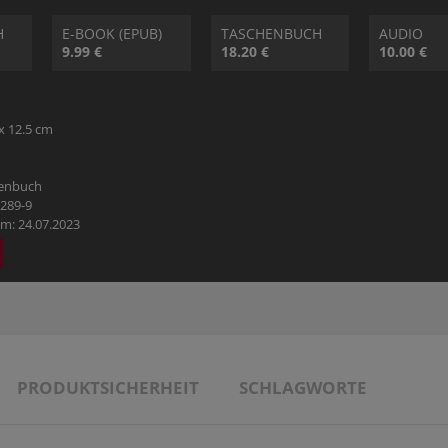
HOBBY
H
E-BOOK (EPUB)
TASCHENBUCH
AUDIO
9.99 €
18.20 €
10.00 €
REISE & URLAUB
POLITIK & WIRTSCHAFT & GESELLSCHAFT
x 12.5 cm
BÜCHER AUS DEM TYROLIA-VERLAG
henbuch
2289-9
m: 24.07.2023
PRODUKTSICHERHEIT
SCHLAGWORTE