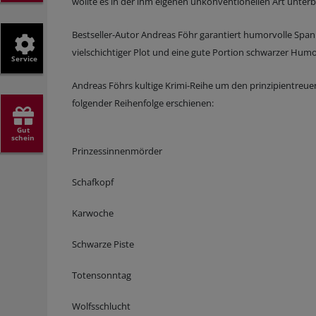
wollte es in der ihm eigenen unkonventionellen Art unter
Bestseller-Autor Andreas Föhr garantiert humorvolle Spann
vielschichtiger Plot und eine gute Portion schwarzer Hum
Service
Andreas Föhrs kultige Krimi-Reihe um den prinzipientreue
folgender Reihenfolge erschienen:
Gut
schein
Prinzessinnenmörder
Schafkopf
Karwoche
Schwarze Piste
Totensonntag
Wolfsschlucht