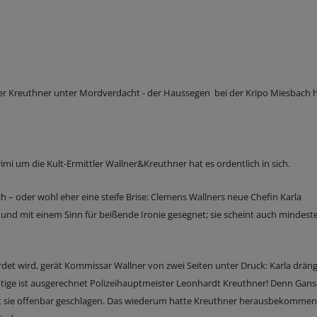
ter Kreuthner unter Mordverdacht - der Haussegen bei der Kripo Miesbach 
i um die Kult-Ermittler Wallner&Kreuthner hat es ordentlich in sich.
h – oder wohl eher eine steife Brise: Clemens Wallners neue Chefin Karla
 und mit einem Sinn für beißende Ironie gesegnet; sie scheint auch mindest
et wird, gerät Kommissar Wallner von zwei Seiten unter Druck: Karla dräng
htige ist ausgerechnet Polizeihauptmeister Leonhardt Kreuthner! Denn Gans
at sie offenbar geschlagen. Das wiederum hatte Kreuthner herausbekomme