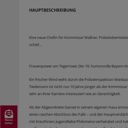
HAUPTBESCHREIBUNG
Eine neue Chefin für Kommissar Wallner, Polizeiobermeis
schief...
Frauenpower am Tegernsee: Der 10. humorvolle Bayern-Krim
Ein frischer Wind weht durch die Polizeiinspektion Miesbac
Tiedemann ist nicht nur 10 Jahre jünger als der Kommissar
sehr an ihrer Karriere interessiert wie an Gerechtigkeit.
Als der Abgeordnete Gansel in seinem eigenen Haus ermord
einen raschen Abschluss des Falls – und der Hauptverdäc
News
mit Kreuthners Jugendliebe Philomena verheiratet und h
letter