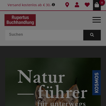
0
Versand kostenlos ab € 30,-
BÜCHER
E-BOOKS
SPIELE
GESCHENKIDEEN & MEHR
SCHULE & BÜRO
BUCHTIPPS