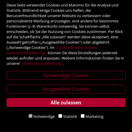
ZAHLUNGSMÖGLICHKEITEN
Diese Seite verwendet Cookies und Matomo für die Analyse und
Statistik. Während einige Cookies uns helfen, die
Benutzerfreundlichkeit unserer Website zu verbessern oder
Rechnung
personalisierte Werbung anzuzeigen, sind andere für bestimmte
Funktionen (z. B. Warenkorb) notwendig. Sie können selbst
Vorauskasse
entscheiden, ob Sie der Nutzung von Cookies zustimmen. Per Klick
auf die Schaltfläche „Alle zulassen“ werden diese akzeptiert, eine
Auswahl getroffen („Ausgewählte Cookies“) oder abgelehnt
SICHER ONLINE SHOPPEN!
(„Notwendige Cookies“). Im
Cookie-Bereich unserer
Datenschutzerklärung
können Sie diese Einstellungen jederzeit
wieder aufrufen und anpassen. Weitere Informationen finden Sie in
unserer
Datenschutzerklärung
.
Notwendige Cookies
News
letter
Ausgewählte Cookies
Alle zulassen
Service
Verlagsanstalt Tyrolia Gesellschaft m. b. H | Exlgasse 20,
Notwendige
Statistik
Marketing
6020 Innsbruck
Gut
schein