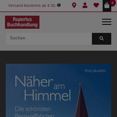
0
Versand kostenlos ab € 30,-
BÜCHER
E-BOOKS
SPIELE
GESCHENKIDEEN & MEHR
SCHULE & BÜRO
BUCHTIPPS