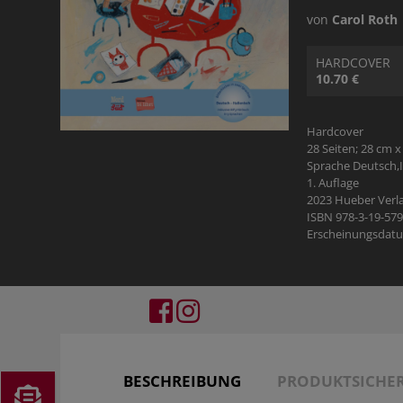
RATGEBER
PHILOSOPHIE & RELIGION
KOSMOS GECKO RUN
von
Carol Roth
BILDBÄNDE
HARDCOVER
10.70 €
GESCHICHTE
Hardcover
28 Seiten; 28 cm x
PHILOSOPHIE & RELIGION
Sprache Deutsch,I
1. Auflage
2023 Hueber Verl
TYROLBUCH
ISBN 978-3-19-57
Erscheinungsdatu
BESCHREIBUNG
PRODUKTSICHER