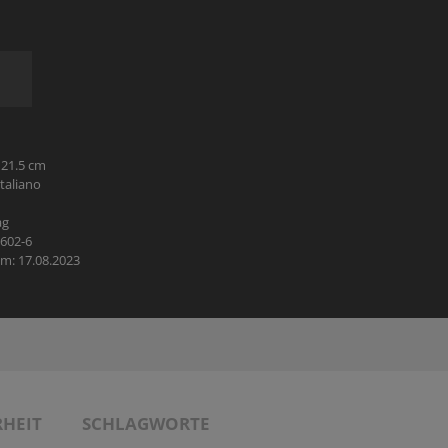
HOBBY
REISE & URLAUB
POLITIK & WIRTSCHAFT & GESELLSCHAFT
 21.5 cm
BÜCHER AUS DEM TYROLIA-VERLAG
taliano
ag
9602-6
m: 17.08.2023
HEIT
SCHLAGWORTE