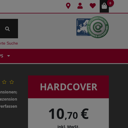
0
erte Suche
PS
HARDCOVER
ensionen
)
ezension
verfassen
10
€
,70
inkl. MwSt.