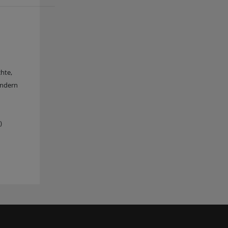
hte,
ändern
)