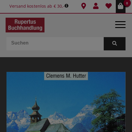
0
Versand kostenlos ab € 30,-
BÜCHER
E-BOOKS
SPIELE
GESCHENKIDEEN & MEHR
SCHULE & BÜRO
BUCHTIPPS