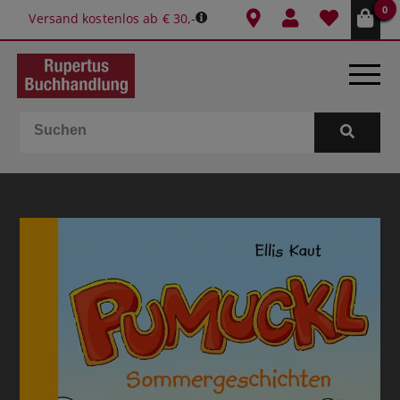
0
Versand kostenlos ab € 30,-
BÜCHER
E-BOOKS
SPIELE
GESCHENKIDEEN & MEHR
SCHULE & BÜRO
BUCHTIPPS