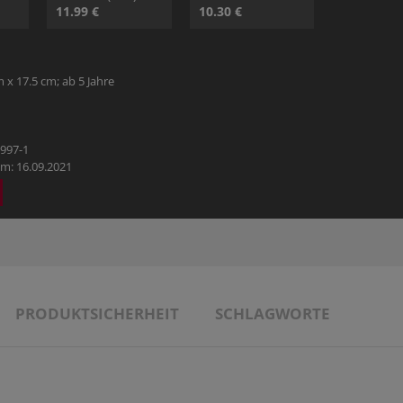
HOBBY
11.99 €
10.30 €
REISE & URLAUB
m x 17.5 cm; ab 5 Jahre
POLITIK & WIRTSCHAFT & GESELLSCHAFT
6997-1
BÜCHER AUS DEM TYROLIA-VERLAG
m: 16.09.2021
PRODUKTSICHERHEIT
SCHLAGWORTE