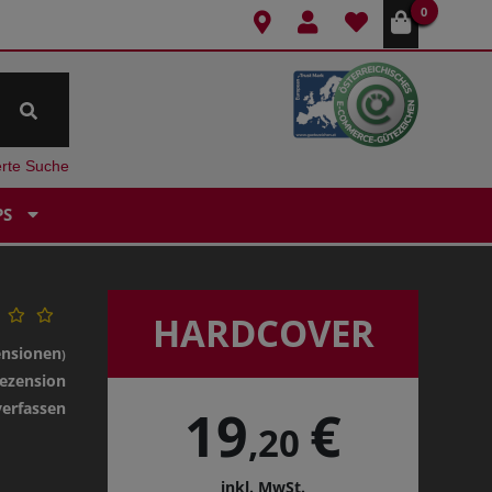
0
erte Suche
PS
HARDCOVER
ensionen
)
ezension
verfassen
19
€
,20
inkl. MwSt.