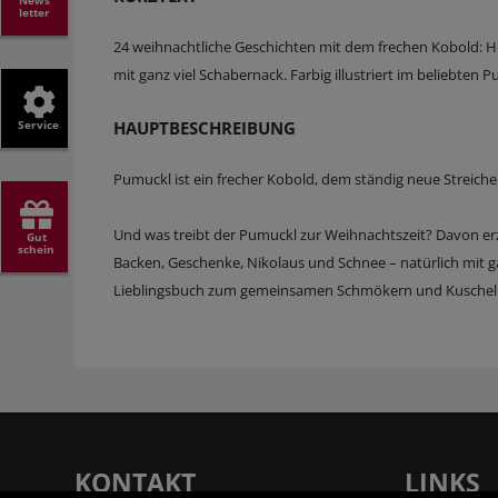
letter
24 weihnachtliche Geschichten mit dem frechen Kobold: Hie
mit ganz viel Schabernack. Farbig illustriert im beliebten 
Service
HAUPTBESCHREIBUNG
Pumuckl ist ein frecher Kobold, dem ständig neue Streiche e
Und was treibt der Pumuckl zur Weihnachtszeit? Davon erzä
Gut
schein
Backen, Geschenke, Nikolaus und Schnee – natürlich mit gan
Lieblingsbuch zum gemeinsamen Schmökern und Kuscheln 
KONTAKT
LINKS