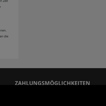
n Zeit
e
n
nnen.
en die
ZAHLUNGSMÖGLICHKEITEN
Rechnung