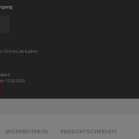
HOBBY
hrgang
REISE & URLAUB
POLITIK & WIRTSCHAFT & GESELLSCHAFT
 x 15.9 cm; ab 6 Jahre
BÜCHER AUS DEM TYROLIA-VERLAG
8408-0
m: 17.02.2025
MITARBEITER:IN
PRODUKTSICHERHEIT