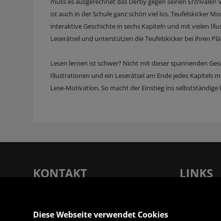
muss es ausgerechnet das Derby gegen seinen Erzrivalen V
ist auch in der Schule ganz schön viel los. Teufelskicker Mo
interaktive Geschichte in sechs Kapiteln und mit vielen Ill
Leserätsel und unterstützen die Teufelskicker bei ihren Pl
Lesen lernen ist schwer? Nicht mit dieser spannenden Ges
Illustrationen und ein Leserätsel am Ende jedes Kapitels
Lese-Motivation. So macht der Einstieg ins selbstständige
KONTAKT
LINKS
Rupertus Buchhandlung - Verlagsanstalt
Unsere Filia
Tyrolia Gesellschaft m. b. H |
Service
Diese Webseite verwendet Cookies
Dreifaltigkeitsgasse 12, 5020 Salzburg