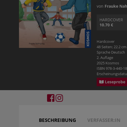
RATGEBER
PHILOSOPHIE & RELIGION
KOSMOS GECKO RUN
von
Frauke Na
BILDBÄNDE
HARDCOVER
10.70 €
GESCHICHTE
Hardcover
48 Seiten; 22.2 cm
PHILOSOPHIE & RELIGION
Sprache Deutsch
2. Auflage
2025 Kosmos
TYROLBUCH
ISBN 978-3-440-1
Erscheinungsdatu
Leseprobe
BESCHREIBUNG
VERFASSER:IN