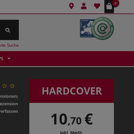
0
erte Suche
PS
HARDCOVER
ensionen
)
ezension
verfassen
10
€
,70
inkl. MwSt.