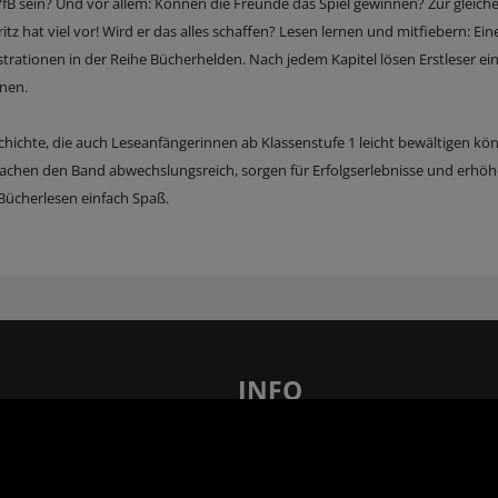
fB sein? Und vor allem: Können die Freunde das Spiel gewinnen? Zur gleiche
ritz hat viel vor! Wird er das alles schaffen? Lesen lernen und mitfiebern: Ein
ustrationen in der Reihe Bücherhelden. Nach jedem Kapitel lösen Erstleser ei
änen.
chichte, die auch Leseanfängerinnen ab Klassenstufe 1 leicht bewältigen kö
 machen den Band abwechslungsreich, sorgen für Erfolgserlebnisse und erhöh
 Bücherlesen einfach Spaß.
INFO
len – 21 x in Ihrer Nähe!
FAQ - Häufig gestellte Fragen
AGB