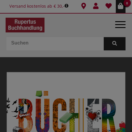
0
Versand kostenlos ab € 30,-
BÜCHER
E-BOOKS
SPIELE
GESCHENKIDEEN & MEHR
SCHULE & BÜRO
BUCHTIPPS