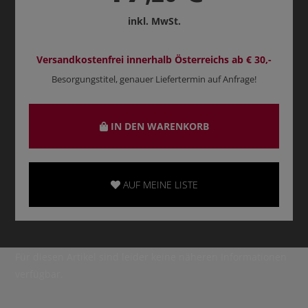
inkl. MwSt.
Versandkostenfrei innerhalb Österreichs ab € 30,-
Besorgungstitel, genauer Liefertermin auf Anfrage!
IN DEN WARENKORB
AUF MEINE LISTE
Für diesen Artikel sind leider keine näheren Informationen
verfügbar.