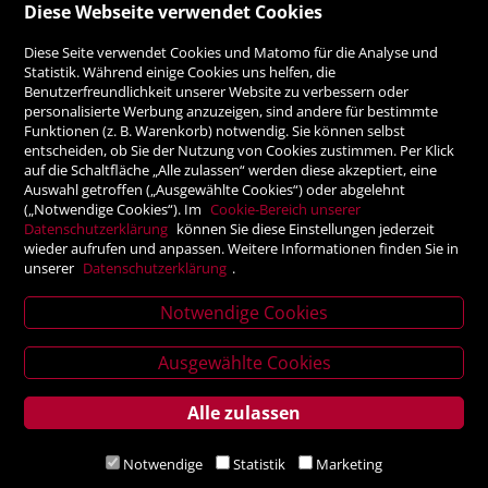
Diese Webseite verwendet Cookies
ZAHLUNGSMÖGLICHKEITEN
Diese Seite verwendet Cookies und Matomo für die Analyse und
Statistik. Während einige Cookies uns helfen, die
Benutzerfreundlichkeit unserer Website zu verbessern oder
Rechnung
personalisierte Werbung anzuzeigen, sind andere für bestimmte
Funktionen (z. B. Warenkorb) notwendig. Sie können selbst
Vorauskasse
entscheiden, ob Sie der Nutzung von Cookies zustimmen. Per Klick
auf die Schaltfläche „Alle zulassen“ werden diese akzeptiert, eine
Auswahl getroffen („Ausgewählte Cookies“) oder abgelehnt
SICHER ONLINE SHOPPEN!
(„Notwendige Cookies“). Im
Cookie-Bereich unserer
Datenschutzerklärung
können Sie diese Einstellungen jederzeit
wieder aufrufen und anpassen. Weitere Informationen finden Sie in
unserer
Datenschutzerklärung
.
Notwendige Cookies
News
letter
Ausgewählte Cookies
Alle zulassen
Service
Verlagsanstalt Tyrolia Gesellschaft m. b. H | Exlgasse 20,
Notwendige
Statistik
Marketing
6020 Innsbruck