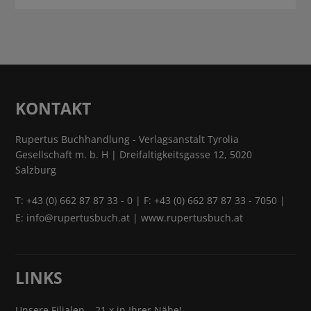
KONTAKT
Rupertus Buchhandlung - Verlagsanstalt Tyrolia
Gesellschaft m. b. H | Dreifaltigkeitsgasse 12, 5020
Salzburg
T:
+43 (0) 662 87 87 33 - 0
| F: +43 (0) 662 87 87 33 - 7050 |
E:
info@rupertusbuch.at
|
www.rupertusbuch.at
LINKS
Unsere Filialen – 21 x in Ihrer Nähe!