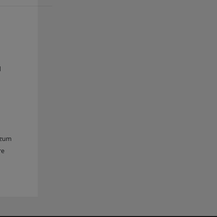
d
s zum
re