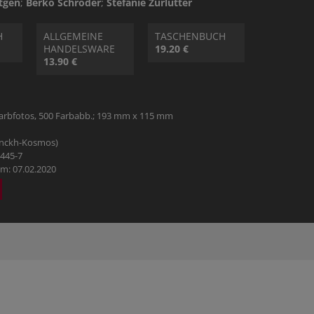
stgen
;
Berko Schröder
;
Stefanie Zurlutter
HOBBY
H
ALLGEMEINE
TASCHENBUCH
REISE & URLAUB
HANDELSWARE
19.20 €
13.90 €
POLITIK & WIRTSCHAFT & GESELLSCHAFT
Farbfotos, 500 Farbabb.; 193 mm x 115 mm
BÜCHER AUS DEM TYROLIA-VERLAG
anckh-Kosmos)
6445-7
m: 07.02.2020