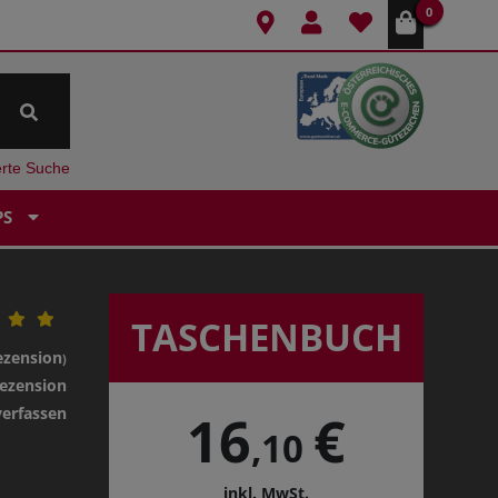
0
erte Suche
PS
TASCHENBUCH
ezension
)
ezension
verfassen
16
€
,10
inkl. MwSt.