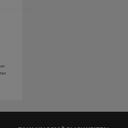
ten
rten