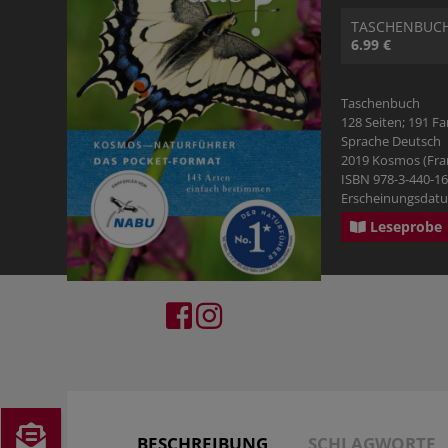
RATGEBER
PHILOSOPHIE & RELIGION
KOSMOS GECKO RUN
TASCHENBUC
6.99 €
BILDBÄNDE
Taschenbuch
GESCHICHTE
128 Seiten; 191 F
Sprache Deutsch
2019 Kosmos (Fr
PHILOSOPHIE & RELIGION
ISBN 978-3-440-1
Erscheinungsdatu
Leseprobe
TYROLBUCH
BESCHREIBUNG
SCHLAGWORTE