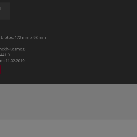
HOBBY
H
REISE & URLAUB
POLITIK & WIRTSCHAFT & GESELLSCHAFT
arbfotos; 172 mm x 98 mm
anckh-Kosmos)
BÜCHER AUS DEM TYROLIA-VERLAG
6441-9
m: 11.02.2019