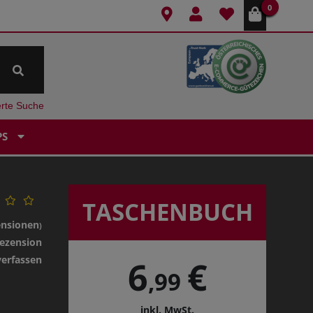
0
erte Suche
PS
TASCHENBUCH
ensionen
)
ezension
verfassen
6
€
,99
inkl. MwSt.