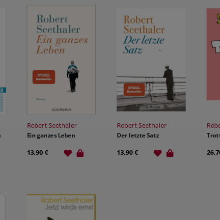
Robert Seethaler
Robert Seethaler
Robe
n
Ein ganzes Leben
Der letzte Satz
Trot
13,90 €
13,90 €
26,7