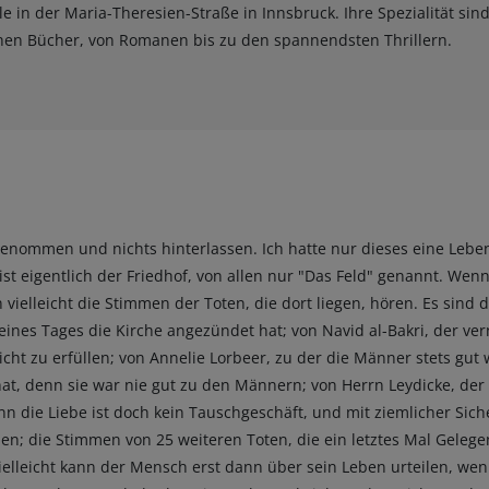
ale in der Maria-Theresien-Straße in Innsbruck. Ihre Spezialität si
lichen Bücher, von Romanen bis zu den spannendsten Thrillern.
genommen und nichts hinterlassen. Ich hatte nur dieses eine Leben
 ist eigentlich der Friedhof, von allen nur "Das Feld" genannt. Wen
vielleicht die Stimmen der Toten, die dort liegen, hören. Es sind
eines Tages die Kirche angezündet hat; von Navid al-Bakri, der ve
cht zu erfüllen; von Annelie Lorbeer, zu der die Männer stets gut 
t, denn sie war nie gut zu den Männern; von Herrn Leydicke, der 
nn die Liebe ist doch kein Tauschgeschäft, und mit ziemlicher Sich
llen; die Stimmen von 25 weiteren Toten, die ein letztes Mal Gele
ielleicht kann der Mensch erst dann über sein Leben urteilen, wen