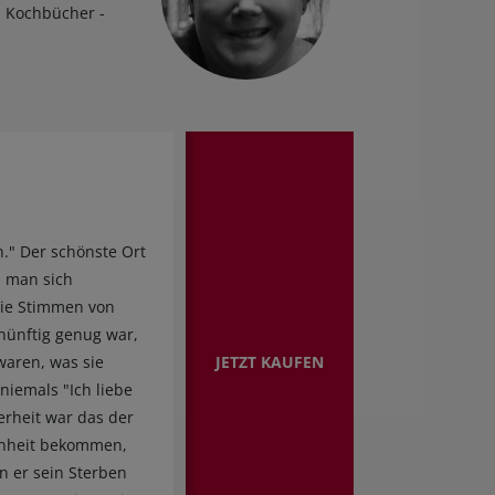
nd Kochbücher -
." Der schönste Ort
n man sich
 die Stimmen von
rnünftig genug war,
JETZT KAUFEN
waren, was sie
niemals "Ich liebe
erheit war das der
genheit bekommen,
n er sein Sterben