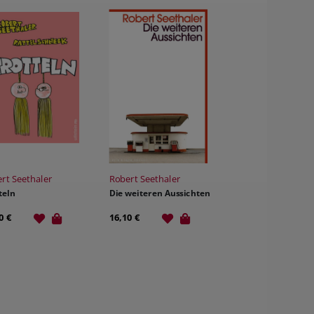
rt Seethaler
Robert Seethaler
teln
Die weiteren Aussichten
0 €
16,10 €