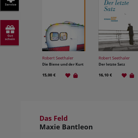
Service
Gut
schein
Robert Seethaler
Robert Seethaler
Die Biene und der Kurt
Der letzte Satz
15,00 €
16,10 €
Das Feld
Maxie Bantleon