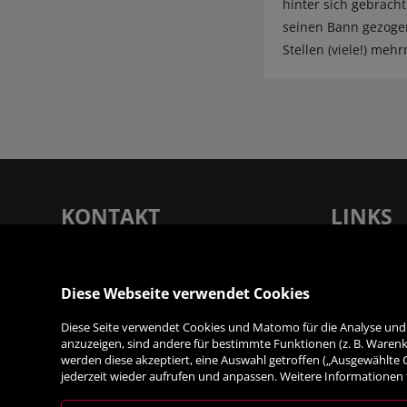
hinter sich gebracht
seinen Bann gezogen
Stellen (viele!) meh
KONTAKT
LINKS
Rupertus Buchhandlung - Verlagsanstalt
Unsere Filia
Tyrolia Gesellschaft m. b. H |
Service
Diese Webseite verwendet Cookies
Dreifaltigkeitsgasse 12, 5020 Salzburg
Verlag
Diese Seite verwendet Cookies und Matomo für die Analyse und S
Kontakt & A
T:
+43 (0) 662 87 87 33 - 0
| F: +43 (0) 662
anzuzeigen, sind andere für bestimmte Funktionen (z. B. Warenko
Jobs
87 87 33 - 7050 | E:
werden diese akzeptiert, eine Auswahl getroffen („Ausgewählte
jederzeit wieder aufrufen und anpassen. Weitere Informationen 
info@rupertusbuch.at
|
Links & Part
www.rupertusbuch.at