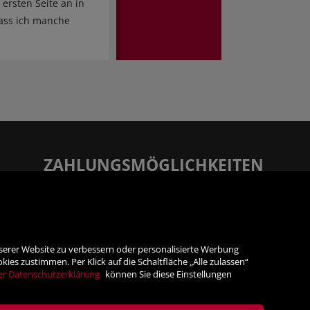
ersten Seite an in
dass ich manche
ZAHLUNGSMÖGLICHKEITEN
Rechnung
Vorauskasse
nserer Website zu verbessern oder personalisierte Werbung
es zustimmen. Per Klick auf die Schaltfläche „Alle zulassen“
SICHER ONLINE SHOPPEN!
er Datenschutzerklärung
können Sie diese Einstellungen