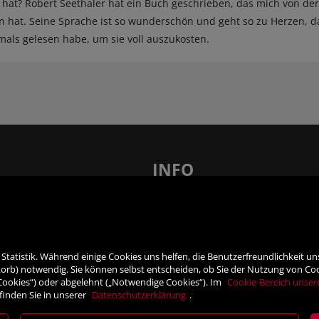
 hat? Robert Seethaler hat ein Buch geschrieben, das mich von der 
 hat. Seine Sprache ist so wunderschön und geht so zu Herzen, 
rmals gelesen habe, um sie voll auszukosten.
INFO
len – 21 x in Ihrer Nähe!
FAQ - Häufig gestellte Fragen
AGB
Barrierefreiheit
tatistik. Während einige Cookies uns helfen, die Benutzerfreundlichkeit u
nsprechpartner
Impressum
rb) notwendig. Sie können selbst entscheiden, ob Sie der Nutzung von Cooki
Widerrufsrecht
 Cookies“) oder abgelehnt („Notwendige Cookies“). Im
Cookie-Bereich unser
finden Sie in unserer
Datenschutzerklärung
.
ner
VERTRAG WIDERRUFEN
Datenschutz- und Cookieerklärung