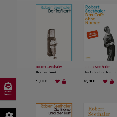
Robert Seethaler
Robert Seethaler
Der Trafikant
Das Café ohne Name
15,00 €
18,20 €
News
letter