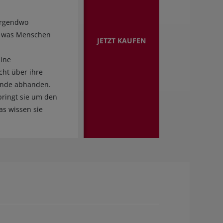
 irgendwo
s, was Menschen
JETZT KAUFEN
Eine
cht über ihre
einde abhanden.
bringt sie um den
as wissen sie