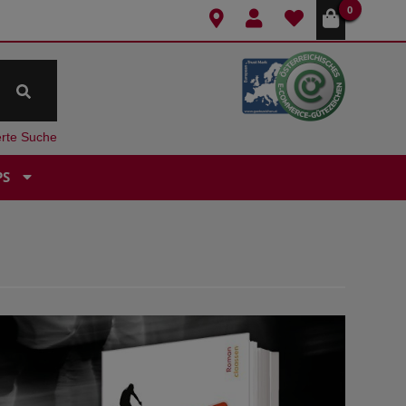
0
erte Suche
PS