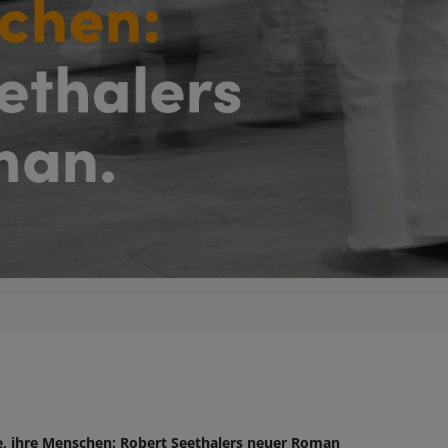
HOBBY
REISE & URLAUB
POLITIK & WIRTSCHAFT & GESELLSCHAFT
BÜCHER AUS DEM TYROLIA-VERLAG
ße, ihre Menschen: Robert Seethalers neuer Roman