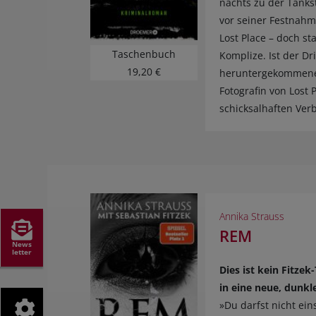
nachts zu der Tankst
vor seiner Festnahme
Lost Place – doch st
Taschenbuch
Komplize. Ist der Dr
19,20 €
heruntergekommenen 
Fotografin von Lost 
schicksalhaften Ver
Annika Strauss
REM
News
letter
Dies ist kein Fitze
in eine neue, dunkle
»Du darfst nicht eins