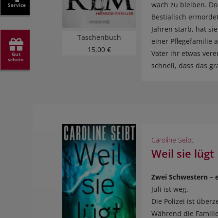
wach zu bleiben. Doc
Service
Bestialisch ermordet
Jahren starb, hat si
Taschenbuch
einer Pflegefamilie a
15,00 €
Vater ihr etwas vere
Gut
schein
schnell, dass das g
Caroline Seibt
Weil sie lügt
Zwei Schwestern – e
Juli ist weg.
Die Polizei ist über
Während die Familie