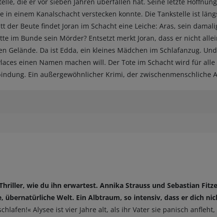
elle, die er vor sieben Jahren überfallen hat. Seine letzte Hoffnung 
 in einem Kanalschacht verstecken konnte. Die Tankstelle ist längs
att der Beute findet Joran im Schacht eine Leiche: Aras, sein dama
itte im Bunde sein Mörder? Entsetzt merkt Joran, dass er nicht alle
Gelände. Da ist Edda, ein kleines Mädchen im Schlafanzug. Und C
Places einen Namen machen will. Der Tote im Schacht wird für alle 
bindung. Ein außergewöhnlicher Krimi, der zwischenmenschliche 
k-Thriller, wie du ihn erwartest. Annika Strauss und Sebastian Fi
, übernatürliche Welt. Ein Albtraum, so intensiv, dass er dich nic
chlafen!« Alysee ist vier Jahre alt, als ihr Vater sie panisch anfleh