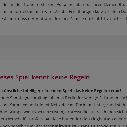
rn, die an der Trauer ersticken. Vor allem aber für ihren kleinen Bru
 nie mehr zurückkommen wird. Als die Ermittlungen kurz vor dem D
stehen, dass der Albtraum für ihre Familie noch nicht vorbei ist. 
ieses Spiel kennt keine Regeln
 künstliche Intelligenz in einem Spiel, das keine Regeln kennt!
inem Sonntagnachmittag fallen in Berlin für wenige Sekunden flä
 aus. Kaum jemand nimmt Notiz davon. Doch im Hintergrund steh
eine Gruppe von Cyberterroristen, erpresst die EU. Sie haben sich 
stem verschafft. Größere Ausfälle hätten für den Flugbetrieb oder d
, von sensibler militärischer Infrastruktur ganz zu schweigen. Die E