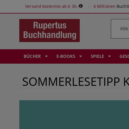
Versand kostenlos ab € 30,-
6 Millionen
Buchti
BÜCHER
E-BOOKS
SPIELE
GES
SOMMERLESETIPP K
ROMANE & ERZÄHLUNGEN
E-READER: POCKETBOOK
SPIELE-EMPFEHLUNGEN
RUPERTUS GUTSCHEIN
BÜROPROFI
PERSÖNLICHE BUCHEMPFEHLUNGEN
KINDERBÜCHER
KRIMI & THRILLER
KOSMOS EXPERIMENTIERKÄSTEN
BABYALBEN
LERNHILFEN
Ö1 BUCH DES MONATS
FANTASY & SCIENCE FICTION
FANTASY 6 SCIENCE FICTION
KOSMOS ERLEBNISSPIELE
ÖSTERREICHISCHER BUCHPREIS