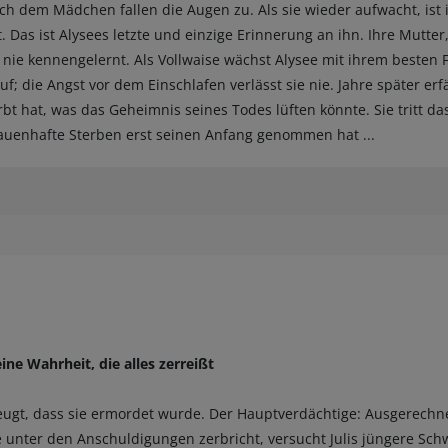
h dem Mädchen fallen die Augen zu. Als sie wieder aufwacht, ist ih
. Das ist Alysees letzte und einzige Erinnerung an ihn. Ihre Mutter,
e nie kennengelernt. Als Vollwaise wächst Alysee mit ihrem besten 
uf; die Angst vor dem Einschlafen verlässt sie nie. Jahre später erfä
rbt hat, was das Geheimnis seines Todes lüften könnte. Sie tritt da
rauenhafte Sterben erst seinen Anfang genommen hat ...
ine Wahrheit, die alles zerreißt
zeugt, dass sie ermordet wurde. Der Hauptverdächtige: Ausgerechne
 unter den Anschuldigungen zerbricht, versucht Julis jüngere Sch