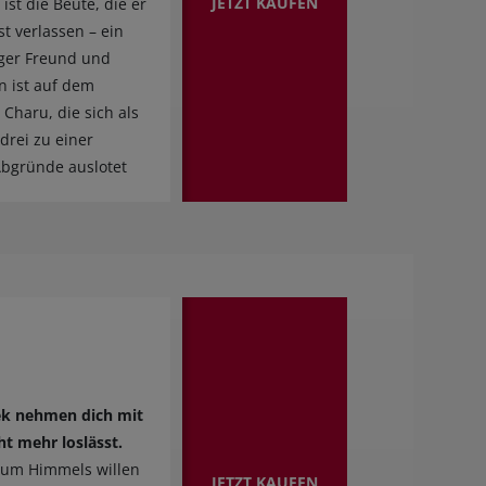
JETZT KAUFEN
ist die Beute, die er
t verlassen – ein
liger Freund und
in ist auf dem
haru, die sich als
drei zu einer
Abgründe auslotet
tzek nehmen dich mit
ht mehr loslässt.
t, um Himmels willen
JETZT KAUFEN