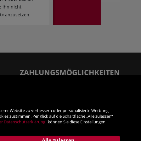
e ihn nicht
t« anzusetzen.
ZAHLUNGSMÖGLICHKEITEN
Rechnung
Vorauskasse
nserer Website zu verbessern oder personalisierte Werbung
es zustimmen. Per Klick auf die Schaltfläche „Alle zulassen“
SICHER ONLINE SHOPPEN!
er Datenschutzerklärung
können Sie diese Einstellungen
Alle zulassen