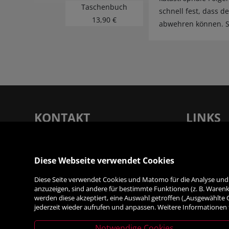
Taschenbuch
schnell fest, dass d
13,90 €
abwehren können. Si
KONTAKT
LINKS
Rupertus Buchhandlung - Verlagsanstalt
Unsere Filia
Tyrolia Gesellschaft m. b. H |
Service
Diese Webseite verwendet Cookies
Dreifaltigkeitsgasse 12, 5020 Salzburg
Verlag
Diese Seite verwendet Cookies und Matomo für die Analyse und S
Kontakt & A
T:
+43 (0) 662 87 87 33 - 0
| F: +43 (0) 662
anzuzeigen, sind andere für bestimmte Funktionen (z. B. Warenko
Jobs
87 87 33 - 7050 | E:
werden diese akzeptiert, eine Auswahl getroffen („Ausgewählte
jederzeit wieder aufrufen und anpassen. Weitere Informationen 
info@rupertusbuch.at
|
Links & Part
www.rupertusbuch.at
Notwendige Cookies