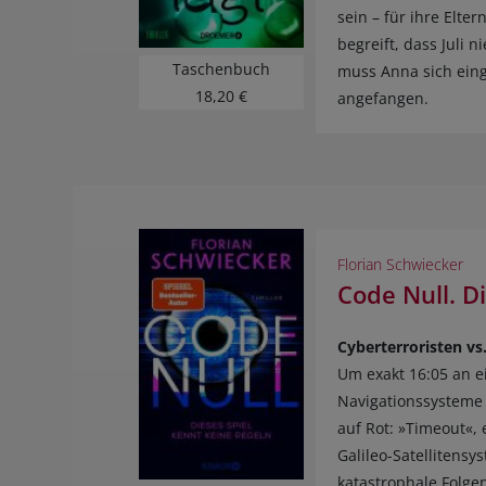
sein – für ihre Elte
begreift, dass Juli
Taschenbuch
muss Anna sich einge
18,20 €
angefangen.
Florian Schwiecker
Code Null. D
Cyberterroristen vs.
Um exakt 16:05 an e
Navigationssysteme
auf Rot: »Timeout«, 
Galileo-Satellitensy
katastrophale Folgen