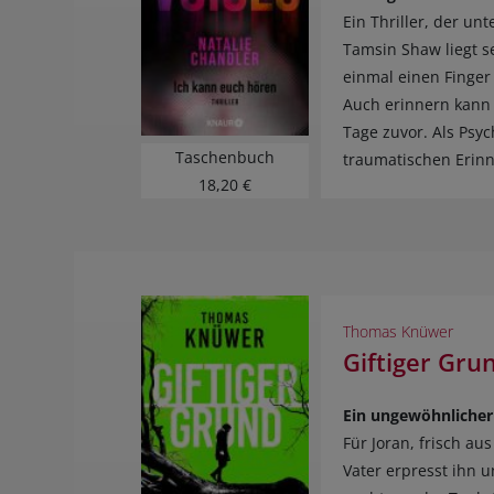
Ein Thriller, der un
Tamsin Shaw liegt s
einmal einen Finger
Auch erinnern kann s
Tage zuvor. Als Psyc
Taschenbuch
traumatischen Erinn
18,20 €
Thomas Knüwer
Giftiger Gru
Ein ungewöhnlicher 
Für Joran, frisch au
Vater erpresst ihn u