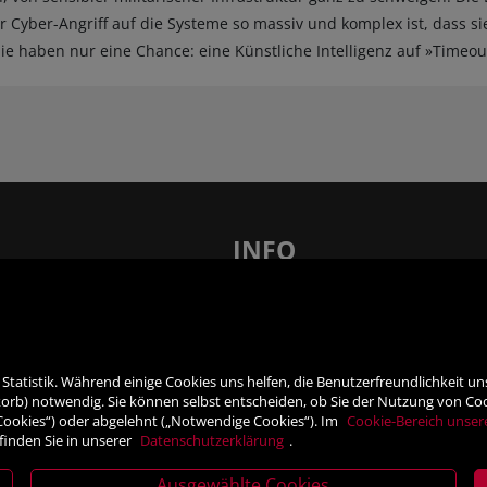
er Cyber-Angriff auf die Systeme so massiv und komplex ist, dass si
e haben nur eine Chance: eine Künstliche Intelligenz auf »Timeou
INFO
len – 21 x in Ihrer Nähe!
FAQ - Häufig gestellte Fragen
AGB
Barrierefreiheit
tatistik. Während einige Cookies uns helfen, die Benutzerfreundlichkeit u
nsprechpartner
Impressum
rb) notwendig. Sie können selbst entscheiden, ob Sie der Nutzung von Cooki
Widerrufsrecht
 Cookies“) oder abgelehnt („Notwendige Cookies“). Im
Cookie-Bereich unser
finden Sie in unserer
Datenschutzerklärung
.
ner
VERTRAG WIDERRUFEN
Datenschutz- und Cookieerklärung
Ausgewählte Cookies