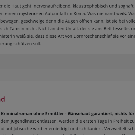
ter die Haut geht: nervenaufreibend, klaustrophobisch und soghaft 
eit einem mysteriösen Autounfall im Koma. Was niemand weiß: Wä
 bewegen, geschweige denn die Augen öffnen kann, ist sie bei vol
ich Tamsin nicht. Nicht an den Unfall, der sie ans Bett fesselte, 
hiaterin weiß sie, dass diese Art von Dornröschenschlaf sie vor ei
erung schützen soll.
nd
Kriminalroman ohne Ermittler - Gänsehaut garantiert, nichts fü
s dem Jugendknast entlassen, werden die ersten Tage in Freiheit z
nd auf Jobsuche wird er erniedrigt und schikaniert. Verzweifelt schl