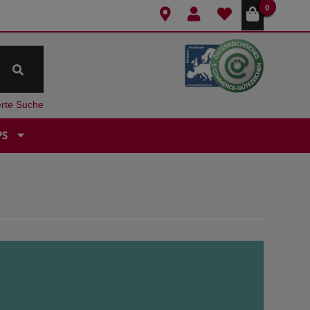
0
erte Suche
PS