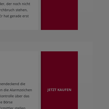
der, der noch nicht
urchbruch stehen,
Er hat gerade erst
chendeckend die
JETZT KAUFEN
en die Alarmzeichen
Kontrolle über das
ie Börse
rmittler stellen