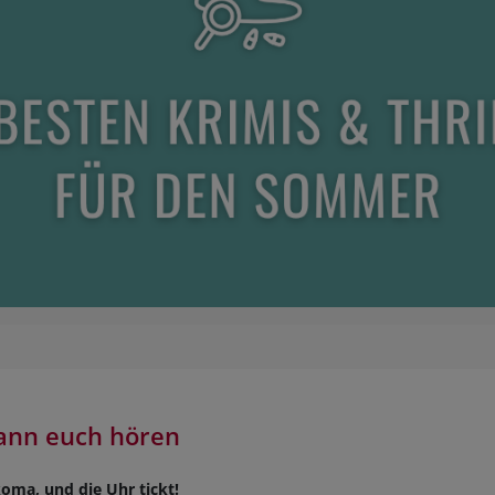
HOBBY
REISE & URLAUB
POLITIK & WIRTSCHAFT & GESELLSCHAFT
BÜCHER AUS DEM TYROLIA-VERLAG
kann euch hören
ma, und die Uhr tickt!