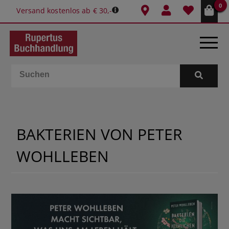
0
Versand kostenlos ab € 30,-
BÜCHER
E-BOOKS
BAKTERIEN VON PETER
SPIELE
WOHLLEBEN
GESCHENKIDEEN & MEHR
SCHULE & BÜRO
BUCHTIPPS