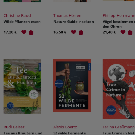
Christine Rauch
Thomas Hörren
Philipp Herrman
Wilde Pflanzen essen
Nature Guide Insekten
Vögel bestimmen 
den Ohren
17,20 €
16,50 €
21,40 €
Rudi Beiser
Alexis Goertz
Farina Graßmann
Tee aus Kräutern und
52 wilde Fermente
True Crime in Na