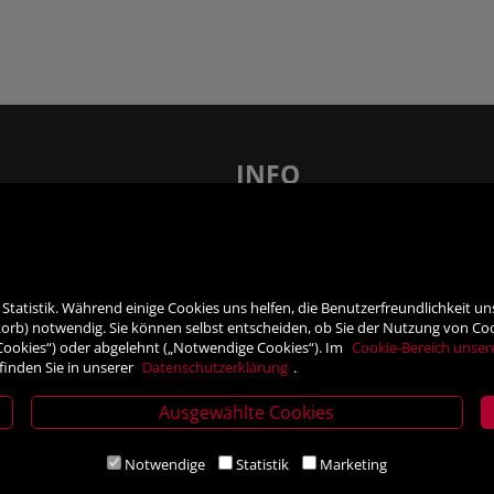
INFO
len – 21 x in Ihrer Nähe!
FAQ - Häufig gestellte Fragen
AGB
Barrierefreiheit
tatistik. Während einige Cookies uns helfen, die Benutzerfreundlichkeit u
nsprechpartner
Impressum
rb) notwendig. Sie können selbst entscheiden, ob Sie der Nutzung von Cooki
Widerrufsrecht
 Cookies“) oder abgelehnt („Notwendige Cookies“). Im
Cookie-Bereich unser
finden Sie in unserer
Datenschutzerklärung
.
ner
VERTRAG WIDERRUFEN
Datenschutz- und Cookieerklärung
Ausgewählte Cookies
Notwendige
Statistik
Marketing