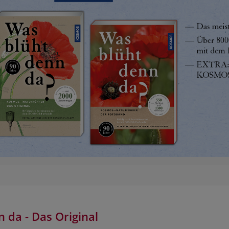
HOBBY
REISE & URLAUB
POLITIK & WIRTSCHAFT & GESELLSCHAFT
BÜCHER AUS DEM TYROLIA-VERLAG
 da - Das Original