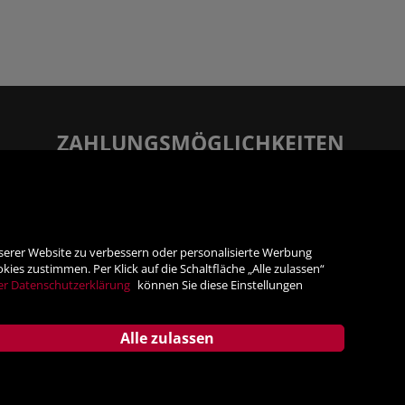
ZAHLUNGSMÖGLICHKEITEN
Rechnung
Vorauskasse
nserer Website zu verbessern oder personalisierte Werbung
es zustimmen. Per Klick auf die Schaltfläche „Alle zulassen“
SICHER ONLINE SHOPPEN!
er Datenschutzerklärung
können Sie diese Einstellungen
Alle zulassen