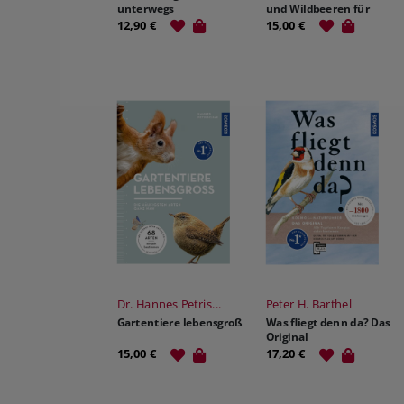
unterwegs
und Wildbeeren für
unterwegs
12,90 €
15,00 €
Dr. Hannes Petris...
Peter H. Barthel
Gartentiere lebensgroß
Was fliegt denn da? Das
Original
15,00 €
17,20 €