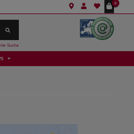
0
erte Suche
PS