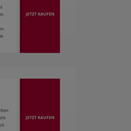
st
JETZT KAUFEN
on
en.
le
uften
JETZT KAUFEN
üht
ach