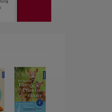
ndung
s