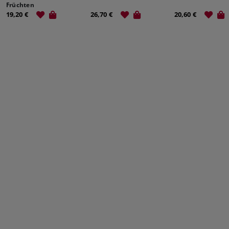
Früchten
19,20 €
26,70 €
20,60 €