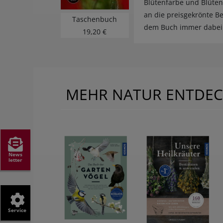
Blütenfarbe und Blüte
an die preisgekrönte B
Taschenbuch
dem Buch immer dabei
19,20 €
MEHR NATUR ENTDE
News
letter
Service