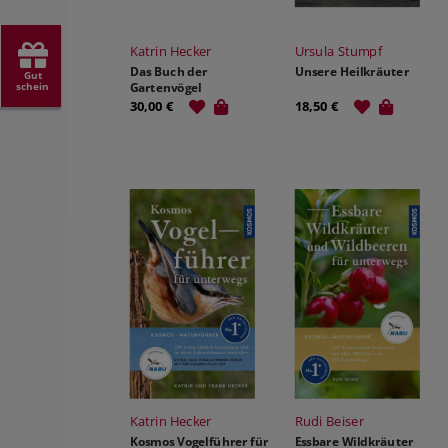
Katrin Hecker
Ursula Stumpf
Das Buch der
Unsere Heilkräuter
Gut
schein
Gartenvögel
30,00 €
18,50 €
Katrin Hecker
Rudi Beiser
Kosmos Vogelführer für
Essbare Wildkräuter