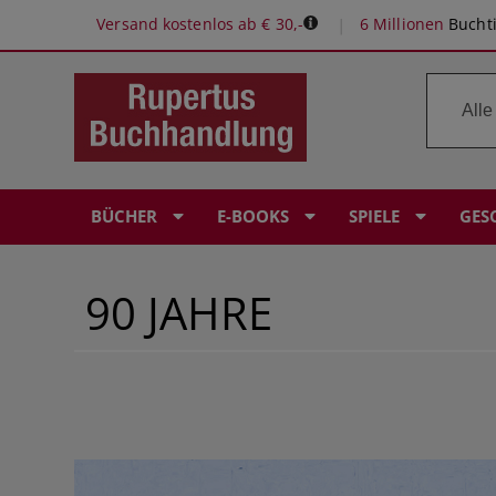
Versand kostenlos ab € 30,-
6 Millionen
Buchti
BÜCHER
E-BOOKS
SPIELE
GES
90 JAHRE
ROMANE & ERZÄHLUNGEN
E-READER: POCKETBOOK
SPIELE-EMPFEHLUNGEN
RUPERTUS GUTSCHEIN
BÜROPROFI
PERSÖNLICHE BUCHEMPFEHLUNGEN
KINDERBÜCHER
KRIMI & THRILLER
KOSMOS EXPERIMENTIERKÄSTEN
BABYALBEN
LERNHILFEN
Ö1 BUCH DES MONATS
FANTASY & SCIENCE FICTION
FANTASY 6 SCIENCE FICTION
KOSMOS ERLEBNISSPIELE
ÖSTERREICHISCHER BUCHPREIS