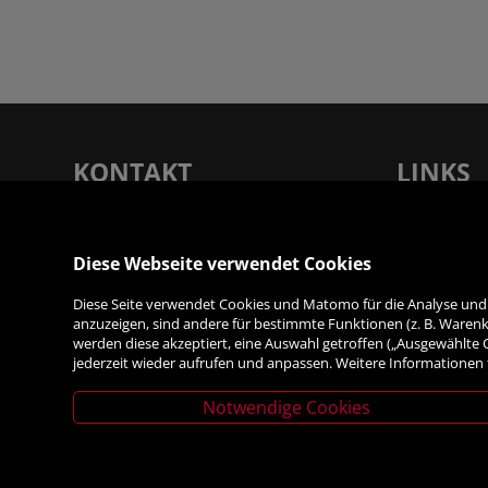
KONTAKT
LINKS
Rupertus Buchhandlung - Verlagsanstalt
Unsere Filia
Tyrolia Gesellschaft m. b. H |
Service
Diese Webseite verwendet Cookies
Dreifaltigkeitsgasse 12, 5020 Salzburg
Verlag
Diese Seite verwendet Cookies und Matomo für die Analyse und S
Kontakt & A
T:
+43 (0) 662 87 87 33 - 0
| F: +43 (0) 662
anzuzeigen, sind andere für bestimmte Funktionen (z. B. Warenko
Jobs
87 87 33 - 7050 | E:
werden diese akzeptiert, eine Auswahl getroffen („Ausgewählte
jederzeit wieder aufrufen und anpassen. Weitere Informationen 
info@rupertusbuch.at
|
Links & Part
www.rupertusbuch.at
Notwendige Cookies