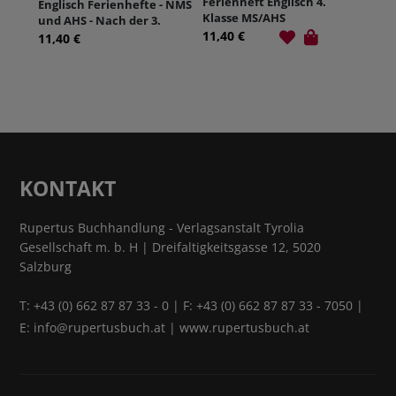
Ferienheft Englisch 4.
Englisch Ferienhefte - NMS
Klasse MS/AHS
und AHS - Nach der 3.
11,40 €
Klasse
11,40 €
KONTAKT
Rupertus Buchhandlung - Verlagsanstalt Tyrolia
Gesellschaft m. b. H | Dreifaltigkeitsgasse 12, 5020
Salzburg
T:
+43 (0) 662 87 87 33 - 0
| F: +43 (0) 662 87 87 33 - 7050 |
E:
info@rupertusbuch.at
|
www.rupertusbuch.at