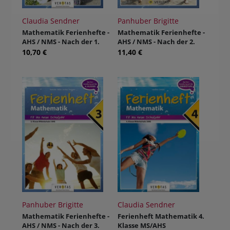
Claudia Sendner
Panhuber Brigitte
Mathematik Ferienhefte -
Mathematik Ferienhefte -
AHS / NMS - Nach der 1.
AHS / NMS - Nach der 2.
Klasse
Klasse
10,70 €
11,40 €
Panhuber Brigitte
Claudia Sendner
Mathematik Ferienhefte -
Ferienheft Mathematik 4.
AHS / NMS - Nach der 3.
Klasse MS/AHS