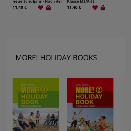
neue Schuljahr - Nach der
Klasse MS/AHS
3. Schulstufe
11,40 €
11,40 €
MORE! HOLIDAY BOOKS