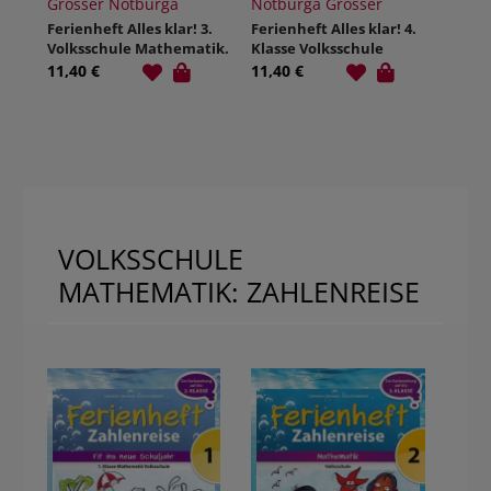
Grosser Notburga
Notburga Grosser
Ferienheft Alles klar! 3.
Ferienheft Alles klar! 4.
Volksschule Mathematik.
Klasse Volksschule
1., Aufl. 05.2016. Geheftet.
11,40 €
11,40 €
VOLKSSCHULE
MATHEMATIK: ZAHLENREISE