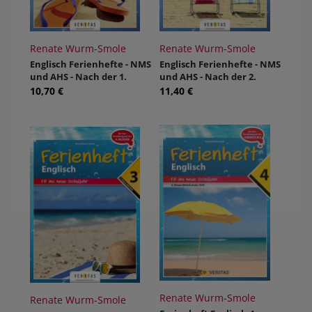
Renate Wurm-Smole
Renate Wurm-Smole
Englisch Ferienhefte - NMS
Englisch Ferienhefte - NMS
und AHS - Nach der 1.
und AHS - Nach der 2.
Klasse
Klasse
10,70 €
11,40 €
Renate Wurm-Smole
Renate Wurm-Smole