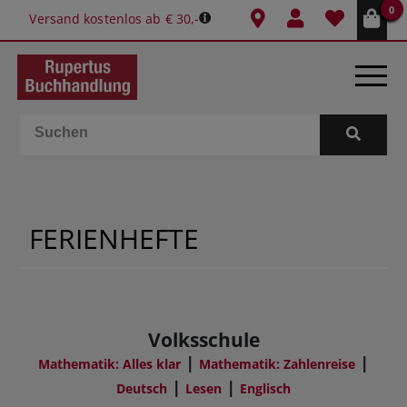
0
Versand kostenlos ab € 30,-
BÜCHER
E-BOOKS
FERIENHEFTE
SPIELE
GESCHENKIDEEN & MEHR
Volksschule
SCHULE & BÜRO
|
|
Mathematik: Alles klar
Mathematik: Zahlenreise
|
|
Deutsch
Lesen
Englisch
BUCHTIPPS