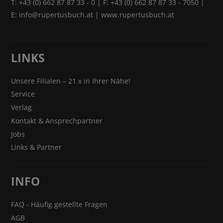
T:
+43 (0) 662 87 87 33 - 0
| F: +43 (0) 662 87 87 33 - 7050 |
E:
info@rupertusbuch.at
|
www.rupertusbuch.at
LINKS
Unsere Filialen – 21 x in Ihrer Nähe!
Service
Verlag
Kontakt & Ansprechpartner
Jobs
Links & Partner
INFO
FAQ - Häufig gestellte Fragen
AGB