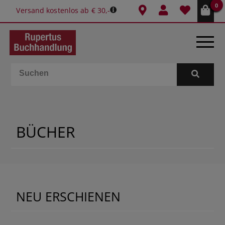
0
Versand kostenlos ab € 30,-
BÜCHER
E-BOOKS
BÜCHER
SPIELE
GESCHENKIDEEN & MEHR
SCHULE & BÜRO
NEU ERSCHIENEN
BUCHTIPPS