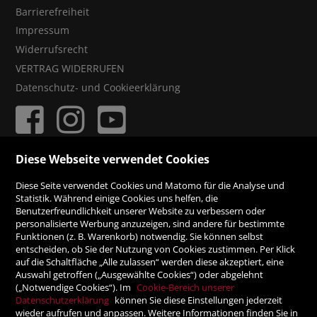
Barrierefreiheit
Impressum
Widerrufsrecht
VERTRAG WIDERRUFEN
Datenschutz- und Cookieerklärung
Diese Webseite verwendet Cookies
ZAHLUNGSMÖGLICHKEITEN
Diese Seite verwendet Cookies und Matomo für die Analyse und
Statistik. Während einige Cookies uns helfen, die
Benutzerfreundlichkeit unserer Website zu verbessern oder
Rechnung
personalisierte Werbung anzuzeigen, sind andere für bestimmte
Funktionen (z. B. Warenkorb) notwendig. Sie können selbst
Vorauskasse
entscheiden, ob Sie der Nutzung von Cookies zustimmen. Per Klick
auf die Schaltfläche „Alle zulassen“ werden diese akzeptiert, eine
Auswahl getroffen („Ausgewählte Cookies“) oder abgelehnt
SICHER ONLINE SHOPPEN!
(„Notwendige Cookies“). Im
Cookie-Bereich unserer
Datenschutzerklärung
können Sie diese Einstellungen jederzeit
wieder aufrufen und anpassen. Weitere Informationen finden Sie in