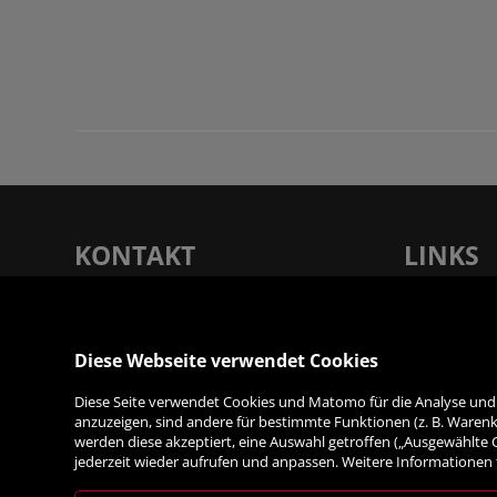
KONTAKT
LINKS
Rupertus Buchhandlung - Verlagsanstalt
Unsere Filia
Tyrolia Gesellschaft m. b. H |
Service
Dreifaltigkeitsgasse 12, 5020 Salzburg
Diese Webseite verwendet Cookies
Verlag
Kontakt & A
Diese Seite verwendet Cookies und Matomo für die Analyse und S
T:
+43 (0) 662 87 87 33 - 0
| F: +43 (0) 662
anzuzeigen, sind andere für bestimmte Funktionen (z. B. Warenko
Jobs
87 87 33 - 7050 | E:
werden diese akzeptiert, eine Auswahl getroffen („Ausgewählte
info@rupertusbuch.at
|
Links & Part
jederzeit wieder aufrufen und anpassen. Weitere Informationen 
www.rupertusbuch.at