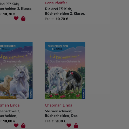
Boris Pfeiffer
rei ??? Kids,
erhelden 2. Klasse,
Die drei ??? Kids,
erwehr-Alarm
Bücherhelden 2. Klasse,
s:
10,70 €
Achtung, Dinos!; .
Preis:
10,70 €
pman Linda
Chapman Linda
nenschweif,
Sternenschweif,
erhelden,
Bücherhelden, Das
sfreunde
Einhorn-Geheimnis
s:
10,00 €
Preis:
9,00 €