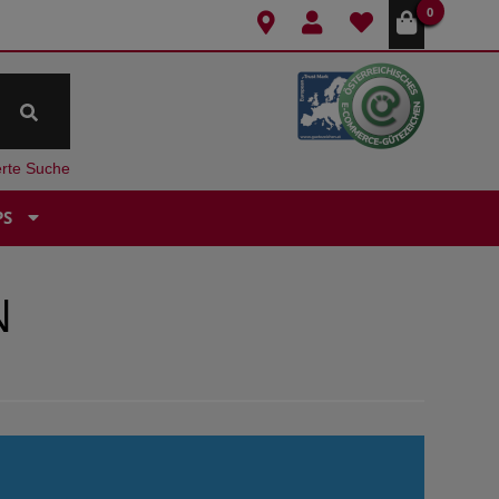
0
erte Suche
PS
L