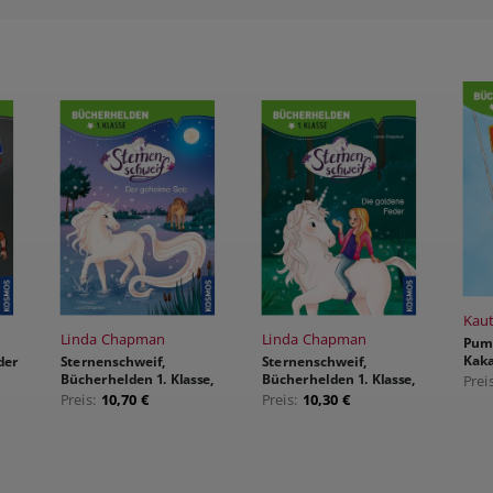
Kaut
Linda Chapman
Linda Chapman
Pumu
Kak
der
Sternenschweif,
Sternenschweif,
Bücherhelden 1. Klasse,
Bücherhelden 1. Klasse,
Prei
Der geheime See
Die goldene Feder
Preis:
10,70 €
Preis:
10,30 €