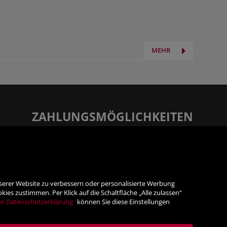
MEHR
ZAHLUNGSMÖGLICHKEITEN
Rechnung
Vorauskasse
nserer Website zu verbessern oder personalisierte Werbung
es zustimmen. Per Klick auf die Schaltfläche „Alle zulassen“
SICHER ONLINE SHOPPEN!
er Datenschutzerklärung
können Sie diese Einstellungen