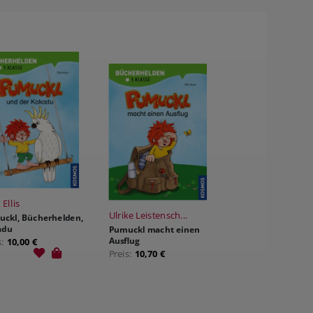
 Ellis
Ulrike Leistensch...
ckl, Bücherhelden,
adu
Pumuckl macht einen
Ausflug
s:
10,00 €
Preis:
10,70 €