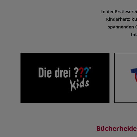
In der Erstleser
Kinderherz: ku
spannenden Ge
In
Bücherheld