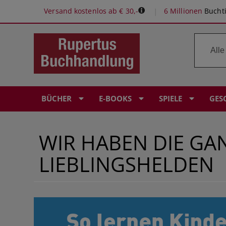
Versand kostenlos ab € 30,-
6 Millionen
Buchti
BÜCHER
E-BOOKS
SPIELE
GES
WIR HABEN DIE GA
ROMANE & ERZÄHLUNGEN
E-READER: POCKETBOOK
SPIELE-EMPFEHLUNGEN
RUPERTUS GUTSCHEIN
BÜROPROFI
PERSÖNLICHE BUCHEMPFEHLUNGEN
IEBLINGSHELDEN
KINDERBÜCHER
KRIMI & THRILLER
KOSMOS EXPERIMENTIERKÄSTEN
BABYALBEN
LERNHILFEN
Ö1 BUCH DES MONATS
FANTASY & SCIENCE FICTION
FANTASY 6 SCIENCE FICTION
KOSMOS ERLEBNISSPIELE
ÖSTERREICHISCHER BUCHPREIS