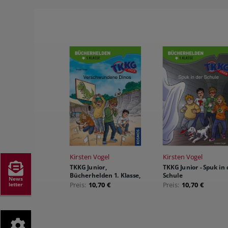
Kirsten Vogel
Kirsten Vogel
TKKG Junior,
TKKG Junior - Spuk in 
Bücherhelden 1. Klasse,
Schule
News
Verschwundene Dinos
letter
Preis:
10,70 €
Preis:
10,70 €