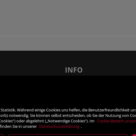
INFO
len – 21 x in Ihrer Nähe!
FAQ - Häufig gestellte Fragen
AGB
Barrierefreiheit
nsprechpartner
Impressum
tatistik. Während einige Cookies uns helfen, die Benutzerfreundlichkeit u
rb) notwendig. Sie können selbst entscheiden, ob Sie der Nutzung von Cooki
Widerrufsrecht
 Cookies“) oder abgelehnt („Notwendige Cookies“). Im
Cookie-Bereich unser
ner
VERTRAG WIDERRUFEN
finden Sie in unserer
Datenschutzerklärung
.
Datenschutz- und Cookieerklärung