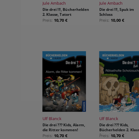
Jule Ambach
Jule Ambach
Die drei !!!, Bücherhelden
Die drei !!!, Spuk im
2. Klasse, Tatort
Schloss
Baumhaus
Preis:
10,70 €
Preis:
10,00 €
Ulf Blanck
Ulf Blanck
Die drei ??? Kids, Alarm,
Die drei ??? Kids,
die Ritter kommen!
Bücherhelden 2. Klass
Rätselhafte Schatzsu
Preis:
10,70 €
Preis:
10,70 €