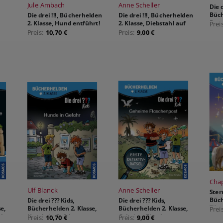
Jule Ambach
Anne Scheller
Die d
Büch
Die drei !!!, Bücherhelden
Die drei !!!, Bücherhelden
Feu
2. Klasse, Hund entführt!
2. Klasse, Diebstahl auf
Prei
dem Ponyhof
Preis:
10,70 €
Preis:
9,00 €
Cha
Ulf Blanck
Anne Scheller
Ster
Büch
Die drei ??? Kids,
Die drei ??? Kids,
Ziku
e,
Bücherhelden 2. Klasse,
Bücherhelden 2. Klasse,
Prei
che
Hunde in Gefahr
Geheime Flaschenpost
Preis:
10,70 €
Preis:
9,00 €