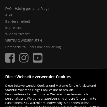
FAQ - Häufig gestellte Fragen
AGB
Barrierefreiheit
Impressum
Widerrufsrecht
VERTRAG WIDERRUFEN
Datenschutz- und Cookieerklärung
ZAHLUNGSMÖGLICHKEITEN
Diese Webseite verwendet Cookies
Diese Seite verwendet Cookies und Matomo für die Analyse und
Rechnung
Statistik. Während einige Cookies uns helfen, die
Benutzerfreundlichkeit unserer Website zu verbessern oder
personalisierte Werbung anzuzeigen, sind andere für bestimmte
Vorauskasse
Funktionen (z. B. Warenkorb) notwendig. Sie können selbst
entscheiden, ob Sie der Nutzung von Cookies zustimmen. Per Klick