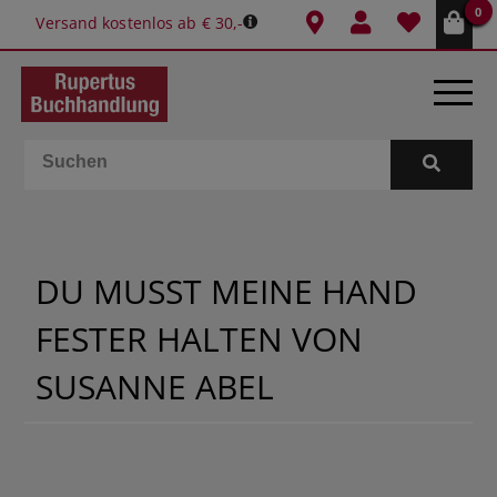
0
Versand kostenlos ab € 30,-
BÜCHER
E-BOOKS
DU MUSST MEINE HAND
SPIELE
FESTER HALTEN VON
GESCHENKIDEEN & MEHR
SUSANNE ABEL
SCHULE & BÜRO
BUCHTIPPS