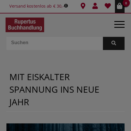
0
Versand kostenlos ab € 30,-
BÜCHER
E-BOOKS
MIT EISKALTER
SPIELE
SPANNUNG INS NEUE
GESCHENKIDEEN & MEHR
JAHR
SCHULE & BÜRO
BUCHTIPPS