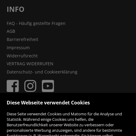
INFO
FAQ - Häufig gestellte Fragen
AGB
Barrierefreiheit
Impressum
Widerrufsrecht
VERTRAG WIDERRUFEN
Datenschutz- und Cookieerklärung
Diese Webseite verwendet Cookies
ZAHLUNGSMÖGLICHKEITEN
Diese Seite verwendet Cookies und Matomo für die Analyse und
Statistik. Während einige Cookies uns helfen, die
Benutzerfreundlichkeit unserer Website zu verbessern oder
Rechnung
personalisierte Werbung anzuzeigen, sind andere für bestimmte
Funktionen (z. B. Warenkorb) notwendig. Sie können selbst