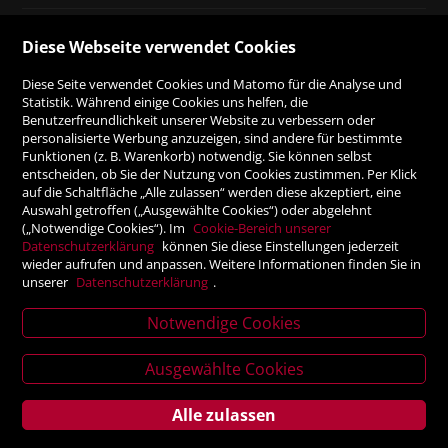
ZAHLUNGSMÖGLICHKEITEN
Diese Webseite verwendet Cookies
Diese Seite verwendet Cookies und Matomo für die Analyse und
Rechnung
Statistik. Während einige Cookies uns helfen, die
Benutzerfreundlichkeit unserer Website zu verbessern oder
personalisierte Werbung anzuzeigen, sind andere für bestimmte
Vorauskasse
Funktionen (z. B. Warenkorb) notwendig. Sie können selbst
entscheiden, ob Sie der Nutzung von Cookies zustimmen. Per Klick
auf die Schaltfläche „Alle zulassen“ werden diese akzeptiert, eine
Auswahl getroffen („Ausgewählte Cookies“) oder abgelehnt
SICHER ONLINE SHOPPEN!
(„Notwendige Cookies“). Im
Cookie-Bereich unserer
Datenschutzerklärung
können Sie diese Einstellungen jederzeit
wieder aufrufen und anpassen. Weitere Informationen finden Sie in
unserer
Datenschutzerklärung
.
Notwendige Cookies
News
letter
Ausgewählte Cookies
Alle zulassen
Service
Verlagsanstalt Tyrolia Gesellschaft m. b. H | Exlgasse 20,