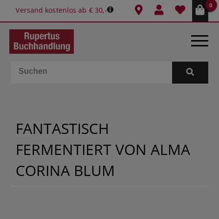
0
Versand kostenlos ab € 30,-
BÜCHER
E-BOOKS
FANTASTISCH
SPIELE
FERMENTIERT VON ALMA
GESCHENKIDEEN & MEHR
CORINA BLUM
SCHULE & BÜRO
BUCHTIPPS