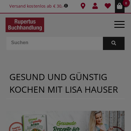
0
Versand kostenlos ab € 30,-
BÜCHER
E-BOOKS
GESUND UND GÜNSTIG
SPIELE
KOCHEN MIT LISA HAUSER
GESCHENKIDEEN & MEHR
SCHULE & BÜRO
BUCHTIPPS