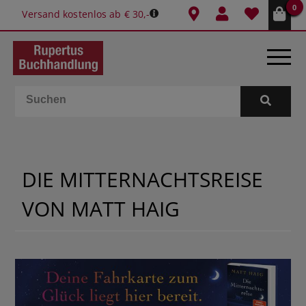
0
Versand kostenlos ab € 30,-
BÜCHER
E-BOOKS
DIE MITTERNACHTSREISE
SPIELE
VON MATT HAIG
GESCHENKIDEEN & MEHR
SCHULE & BÜRO
BUCHTIPPS