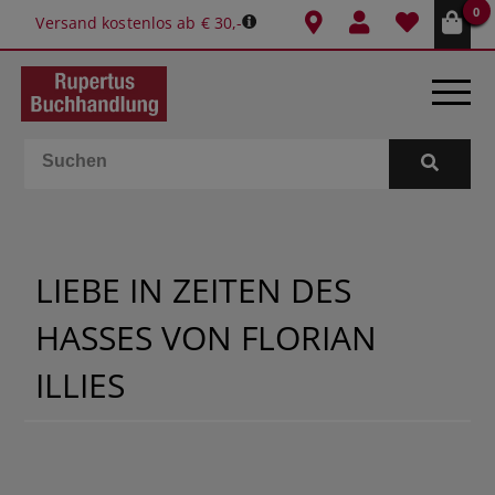
0
Versand kostenlos ab € 30,-
BÜCHER
E-BOOKS
LIEBE IN ZEITEN DES
SPIELE
HASSES VON FLORIAN
GESCHENKIDEEN & MEHR
ILLIES
SCHULE & BÜRO
BUCHTIPPS