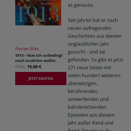
es genauso.
Seit Jahren hat er nach
neuen aufregenden
Geschichten aus diesem
unglaublichen Jahr
Florian Illies
gesucht - und sie
1913 – Was ich unbedingt
gefunden. So gibt es jetzt
noch erzählen wollte
Preis:
15,00 €
271 neue Seiten mit
vielen hundert weiteren
JETZT KAUFEN
aberwitzigen,
berührenden,
umwerfenden und
bahnbrechenden
Episoden aus diesem
Jahr außer Rand und
Band. Die genau da