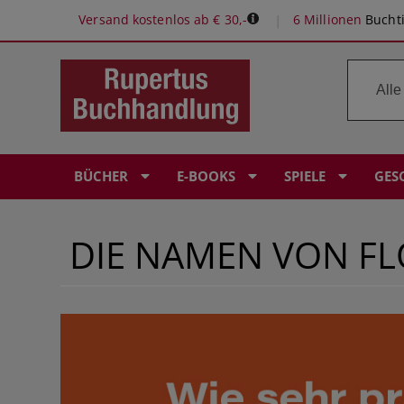
Versand kostenlos ab € 30,-
6 Millionen
Buchti
BÜCHER
E-BOOKS
SPIELE
GES
DIE NAMEN VON F
ROMANE & ERZÄHLUNGEN
E-READER: POCKETBOOK
SPIELE-EMPFEHLUNGEN
RUPERTUS GUTSCHEIN
BÜROPROFI
PERSÖNLICHE BUCHEMPFEHLUNGEN
KINDERBÜCHER
KRIMI & THRILLER
KOSMOS EXPERIMENTIERKÄSTEN
BABYALBEN
LERNHILFEN
Ö1 BUCH DES MONATS
FANTASY & SCIENCE FICTION
FANTASY 6 SCIENCE FICTION
KOSMOS ERLEBNISSPIELE
ÖSTERREICHISCHER BUCHPREIS