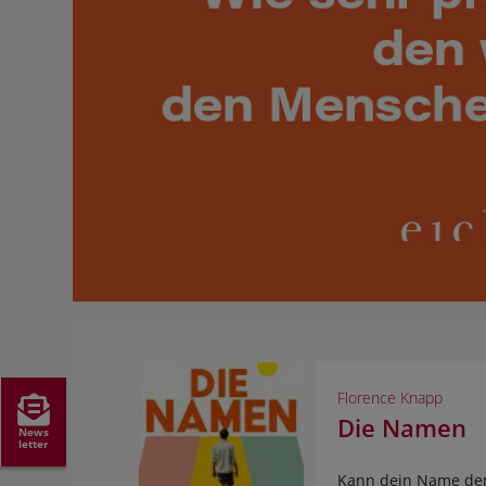
RATGEBER
PHILOSOPHIE & RELIGION
KOSMOS GECKO RUN
BILDBÄNDE
GESCHICHTE
PHILOSOPHIE & RELIGION
TYROLBUCH
Florence Knapp
Die Namen
News
letter
Kann dein Name den