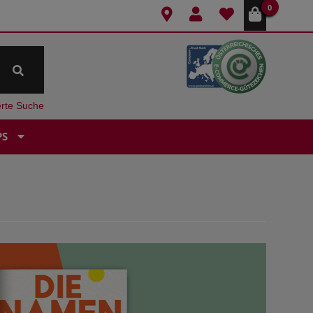
0
erte Suche
PS