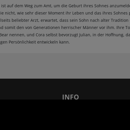
a ist auf dem Weg zum Amt, um die Geburt ihres Sohnes anzumeld
e nicht, wie sehr dieser Moment ihr Leben und das ihres Sohnes 
seits beliebter Arzt, erwartet, dass sein Sohn nach alter Traditi
d somit den von Generationen herrischer Männer vor ihm. Ihre T
ear nennen, und Cora selbst bevorzugt Julian, in der Hoffnung, da
igen Persönlichkeit entwickeln kann.
INFO
len – 21 x in Ihrer Nähe!
FAQ - Häufig gestellte Fragen
AGB
Barrierefreiheit