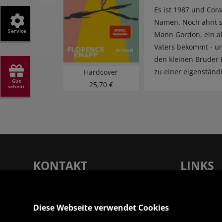
Es ist 1987 und Cor
Namen. Noch ahnt si
Service
Mann Gordon, ein all
Vaters bekommt - un
den kleinen Bruder B
zu einer eigenständ
Hardcover
Gut
25,70 €
schein
KONTAKT
LINKS
Rupertus Buchhandlung - Verlagsanstalt
Unsere Filia
Tyrolia Gesellschaft m. b. H |
Service
Diese Webseite verwendet Cookies
Dreifaltigkeitsgasse 12, 5020 Salzburg
Verlag