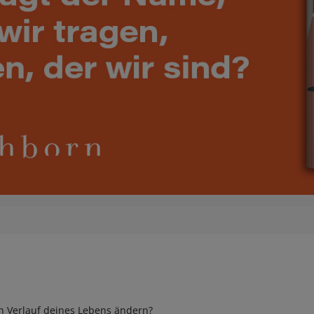
HOBBY
REISE & URLAUB
POLITIK & WIRTSCHAFT & GESELLSCHAFT
BÜCHER AUS DEM TYROLIA-VERLAG
 Verlauf deines Lebens ändern?