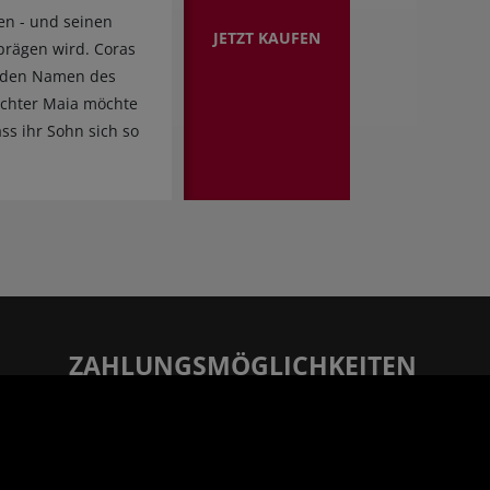
en - und seinen
JETZT KAUFEN
prägen wird. Coras
on den Namen des
ochter Maia möchte
ss ihr Sohn sich so
ZAHLUNGSMÖGLICHKEITEN
Rechnung
Vorauskasse