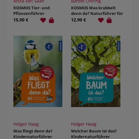
Anita van Saan
Bärbel Oftring
KOSMOS Tier- und
KOSMOS Was krabbelt
Pflanzenführer
denn da? Naturführer für
Kinder ab 8 Jahren
15,00 €
12,90 €
Holger Haag
Holger Haag
Was fliegt denn da?
Welcher Baum ist das?
Kindernaturführer
Kindernaturführer