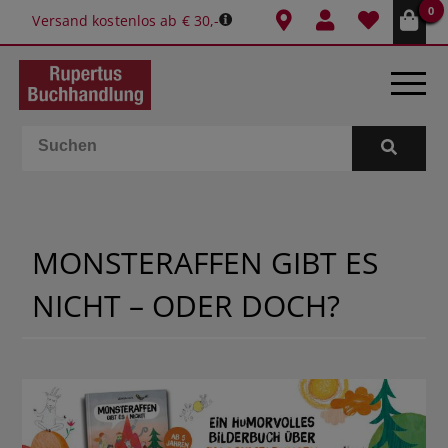
0
Versand kostenlos ab € 30,-
BÜCHER
E-BOOKS
MONSTERAFFEN GIBT ES
SPIELE
NICHT – ODER DOCH?
GESCHENKIDEEN & MEHR
SCHULE & BÜRO
BUCHTIPPS