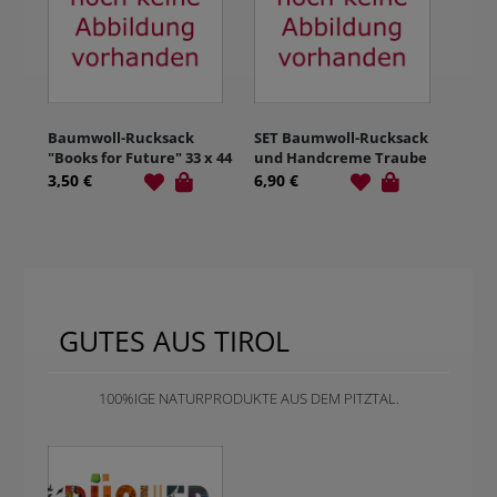
Baumwoll-Rucksack
SET Baumwoll-Rucksack
"Books for Future" 33 x 44
und Handcreme Traube
cm, naturfarben
3,50 €
6,90 €
GUTES AUS TIROL
100%IGE NATURPRODUKTE AUS DEM PITZTAL.