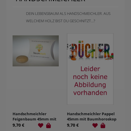
DEIN LEBENSBAUM ALS HANDSCHMEICHLER. AUS
WELCHEM HOLZ BIST DU GESCHNITZT...?
Handschmeichler
Handschmeichler Pappel
Feigenbaum 45mm mit
45mm mit Baumhoroskop
Baumhoroskop
Baumstark - Dein
9,70 €
9,70 €
Lebensbaum als