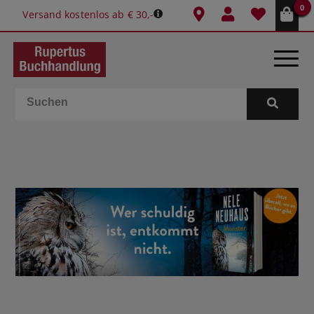
0
Versand kostenlos ab € 30,-
BÜCHER
E-BOOKS
SPIELE
GESCHENKIDEEN & MEHR
SCHULE & BÜRO
BUCHTIPPS