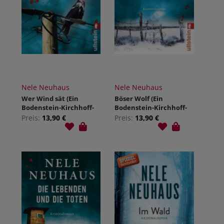
Nele Neuhaus
Nele Neuhaus
Wer Wind sät (Ein
Böser Wolf (Ein
Bodenstein-Kirchhoff-
Bodenstein-Kirchhoff-
Krimi 5)
Krimi 6)
Preis:
13,90 €
Preis:
13,90 €