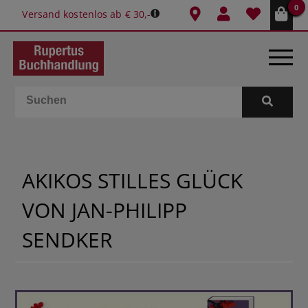
0
Versand kostenlos ab € 30,-
BÜCHER
E-BOOKS
AKIKOS STILLES GLÜCK
SPIELE
VON JAN-PHILIPP
GESCHENKIDEEN & MEHR
SENDKER
SCHULE & BÜRO
BUCHTIPPS